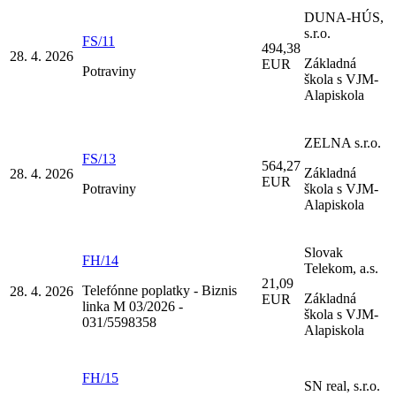
DUNA-HÚS,
s.r.o.
FS/11
494,38
28. 4. 2026
Základná
EUR
Potraviny
škola s VJM-
Alapiskola
ZELNA s.r.o.
FS/13
564,27
Základná
28. 4. 2026
EUR
Potraviny
škola s VJM-
Alapiskola
Slovak
FH/14
Telekom, a.s.
21,09
Telefónne poplatky - Biznis
28. 4. 2026
Základná
EUR
linka M 03/2026 -
škola s VJM-
031/5598358
Alapiskola
FH/15
SN real, s.r.o.