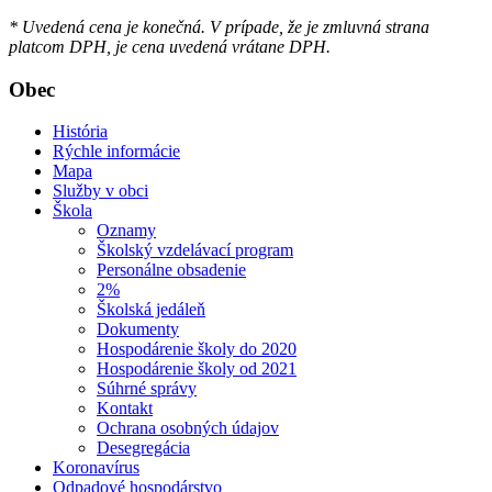
* Uvedená cena je konečná. V prípade, že je zmluvná strana
platcom DPH, je cena uvedená vrátane DPH.
Obec
História
Rýchle informácie
Mapa
Služby v obci
Škola
Oznamy
Školský vzdelávací program
Personálne obsadenie
2%
Školská jedáleň
Dokumenty
Hospodárenie školy do 2020
Hospodárenie školy od 2021
Súhrné správy
Kontakt
Ochrana osobných údajov
Desegregácia
Koronavírus
Odpadové hospodárstvo