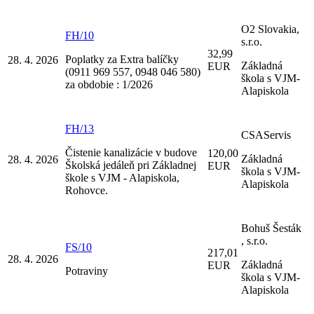
O2 Slovakia,
FH/10
s.r.o.
32,99
Poplatky za Extra balíčky
28. 4. 2026
Základná
EUR
(0911 969 557, 0948 046 580)
škola s VJM-
za obdobie : 1/2026
Alapiskola
FH/13
CSAServis
Čistenie kanalizácie v budove
120,00
Základná
28. 4. 2026
Školská jedáleň pri Základnej
EUR
škola s VJM-
škole s VJM - Alapiskola,
Alapiskola
Rohovce.
Bohuš Šesták
, s.r.o.
FS/10
217,01
28. 4. 2026
Základná
EUR
Potraviny
škola s VJM-
Alapiskola