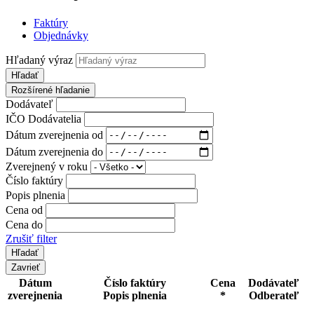
Faktúry
Objednávky
Hľadaný výraz
Hľadať
Rozšírené hľadanie
Dodávateľ
IČO Dodávatelia
Dátum zverejnenia od
Dátum zverejnenia do
Zverejnený v roku
Číslo faktúry
Popis plnenia
Cena od
Cena do
Zrušiť filter
Zavrieť
Dátum
Číslo faktúry
Cena
Dodávateľ
zverejnenia
Popis plnenia
*
Odberateľ