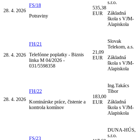
s.r.o.
FS/18
535,38
28. 4. 2026
Základná
EUR
Potraviny
škola s VJM-
Alapiskola
Slovak
FH/21
Telekom, a.s.
21,09
Telefónne poplatky - Biznis
28. 4. 2026
Základná
EUR
linka M 04/2026 -
škola s VJM-
031/5598358
Alapiskola
Ing.Takács
FH/22
Tibor
183,00
28. 4. 2026
Kominárske práce, čistenie a
Základná
EUR
kontrola komínov
škola s VJM-
Alapiskola
DUNA-HÚS,
s.r.o.
FS/23