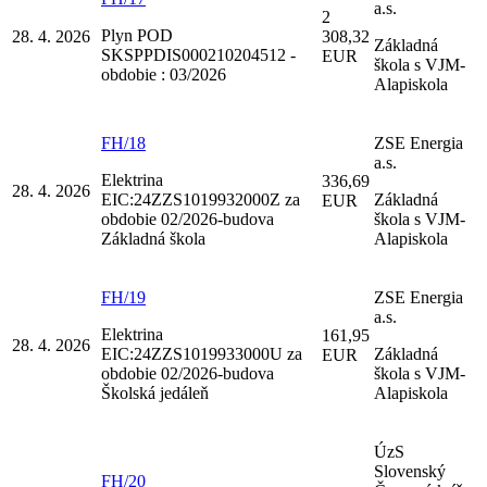
a.s.
2
Plyn POD
28. 4. 2026
308,32
Základná
SKSPPDIS000210204512 -
EUR
škola s VJM-
obdobie : 03/2026
Alapiskola
FH/18
ZSE Energia
a.s.
Elektrina
336,69
28. 4. 2026
EIC:24ZZS1019932000Z za
Základná
EUR
obdobie 02/2026-budova
škola s VJM-
Základná škola
Alapiskola
FH/19
ZSE Energia
a.s.
Elektrina
161,95
28. 4. 2026
EIC:24ZZS1019933000U za
Základná
EUR
obdobie 02/2026-budova
škola s VJM-
Školská jedáleň
Alapiskola
ÚzS
Slovenský
FH/20