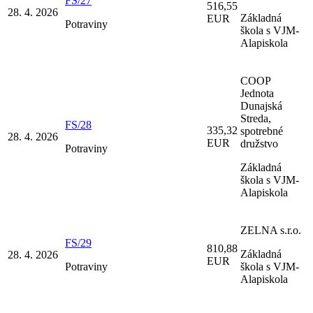
FS/27
516,55
28. 4. 2026
Základná
EUR
Potraviny
škola s VJM-
Alapiskola
COOP
Jednota
Dunajská
Streda,
FS/28
335,32
spotrebné
28. 4. 2026
EUR
družstvo
Potraviny
Základná
škola s VJM-
Alapiskola
ZELNA s.r.o.
FS/29
810,88
Základná
28. 4. 2026
EUR
Potraviny
škola s VJM-
Alapiskola