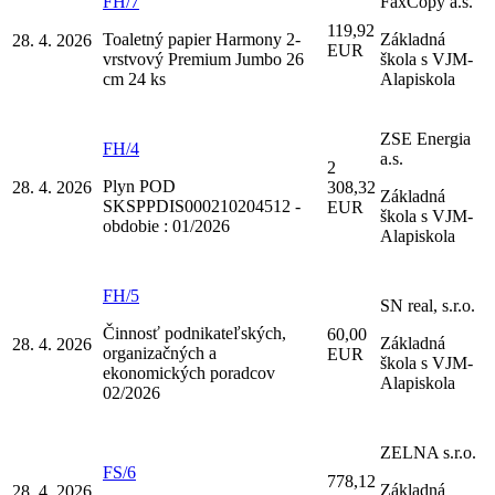
FH/7
FaxCopy a.s.
119,92
Toaletný papier Harmony 2-
Základná
28. 4. 2026
EUR
vrstvový Premium Jumbo 26
škola s VJM-
cm 24 ks
Alapiskola
ZSE Energia
FH/4
a.s.
2
Plyn POD
28. 4. 2026
308,32
Základná
SKSPPDIS000210204512 -
EUR
škola s VJM-
obdobie : 01/2026
Alapiskola
FH/5
SN real, s.r.o.
Činnosť podnikateľských,
60,00
Základná
28. 4. 2026
organizačných a
EUR
škola s VJM-
ekonomických poradcov
Alapiskola
02/2026
ZELNA s.r.o.
FS/6
778,12
Základná
28. 4. 2026