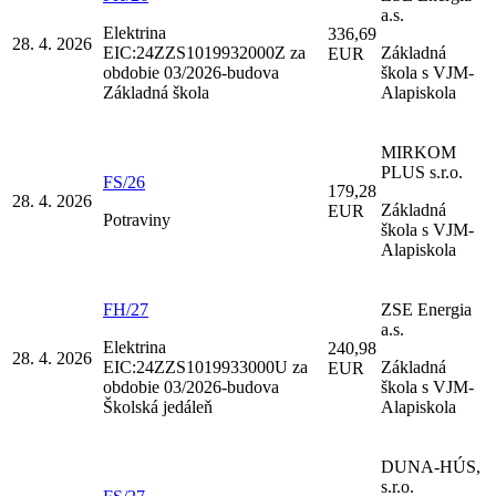
a.s.
Elektrina
336,69
28. 4. 2026
EIC:24ZZS1019932000Z za
Základná
EUR
obdobie 03/2026-budova
škola s VJM-
Základná škola
Alapiskola
MIRKOM
PLUS s.r.o.
FS/26
179,28
28. 4. 2026
Základná
EUR
Potraviny
škola s VJM-
Alapiskola
FH/27
ZSE Energia
a.s.
Elektrina
240,98
28. 4. 2026
EIC:24ZZS1019933000U za
Základná
EUR
obdobie 03/2026-budova
škola s VJM-
Školská jedáleň
Alapiskola
DUNA-HÚS,
s.r.o.