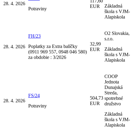
117,60
28. 4. 2026
Základná
EUR
Potraviny
škola s VJM-
Alapiskola
O2 Slovakia,
FH/23
s.r.o.
32,99
Poplatky za Extra balíčky
28. 4. 2026
Základná
EUR
(0911 969 557, 0948 046 580)
škola s VJM-
za obdobie : 3/2026
Alapiskola
COOP
Jednota
Dunajská
Streda,
FS/24
504,73
spotrebné
28. 4. 2026
EUR
družstvo
Potraviny
Základná
škola s VJM-
Alapiskola