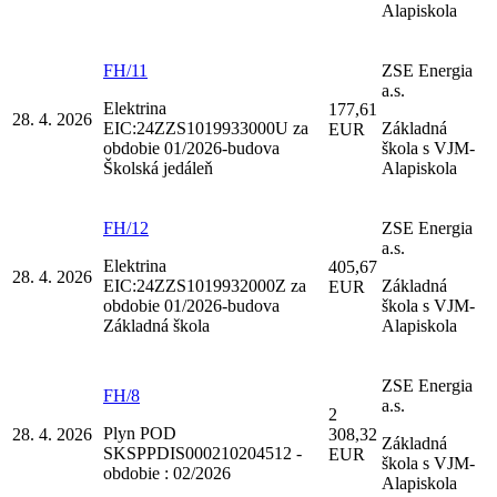
Alapiskola
FH/11
ZSE Energia
a.s.
Elektrina
177,61
28. 4. 2026
EIC:24ZZS1019933000U za
Základná
EUR
obdobie 01/2026-budova
škola s VJM-
Školská jedáleň
Alapiskola
FH/12
ZSE Energia
a.s.
Elektrina
405,67
28. 4. 2026
EIC:24ZZS1019932000Z za
Základná
EUR
obdobie 01/2026-budova
škola s VJM-
Základná škola
Alapiskola
ZSE Energia
FH/8
a.s.
2
Plyn POD
28. 4. 2026
308,32
Základná
SKSPPDIS000210204512 -
EUR
škola s VJM-
obdobie : 02/2026
Alapiskola