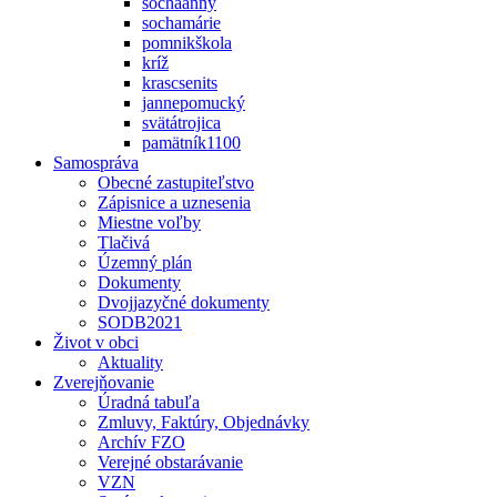
sochaanny
sochamárie
pomnikškola
kríž
krascsenits
jannepomucký
svätátrojica
pamätník1100
Samospráva
Obecné zastupiteľstvo
Zápisnice a uznesenia
Miestne voľby
Tlačivá
Územný plán
Dokumenty
Dvojjazyčné dokumenty
SODB2021
Život v obci
Aktuality
Zverejňovanie
Úradná tabuľa
Zmluvy, Faktúry, Objednávky
Archív FZO
Verejné obstarávanie
VZN