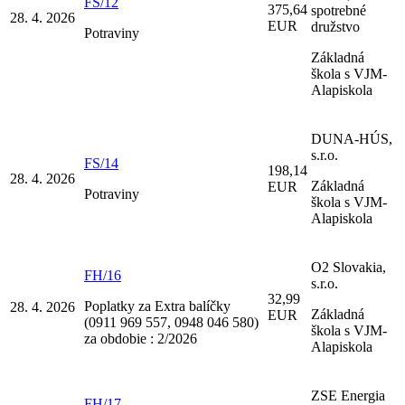
FS/12
375,64
spotrebné
28. 4. 2026
EUR
družstvo
Potraviny
Základná
škola s VJM-
Alapiskola
DUNA-HÚS,
s.r.o.
FS/14
198,14
28. 4. 2026
Základná
EUR
Potraviny
škola s VJM-
Alapiskola
O2 Slovakia,
FH/16
s.r.o.
32,99
Poplatky za Extra balíčky
28. 4. 2026
Základná
EUR
(0911 969 557, 0948 046 580)
škola s VJM-
za obdobie : 2/2026
Alapiskola
ZSE Energia
FH/17