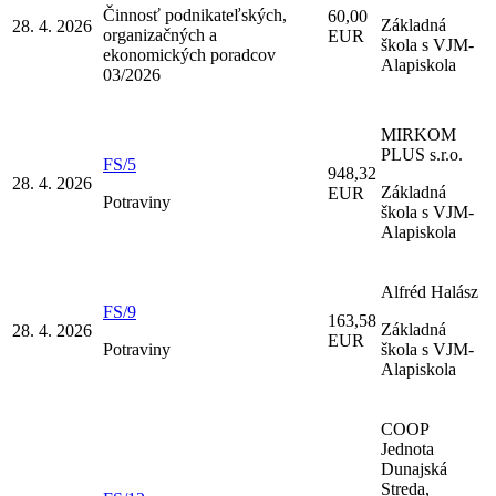
Činnosť podnikateľských,
60,00
Základná
28. 4. 2026
organizačných a
EUR
škola s VJM-
ekonomických poradcov
Alapiskola
03/2026
MIRKOM
PLUS s.r.o.
FS/5
948,32
28. 4. 2026
Základná
EUR
Potraviny
škola s VJM-
Alapiskola
Alfréd Halász
FS/9
163,58
Základná
28. 4. 2026
EUR
Potraviny
škola s VJM-
Alapiskola
COOP
Jednota
Dunajská
Streda,