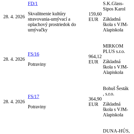
FD/1
S.K.Glass-
Sipos Karol
Skvalitnenie kultúry
159,60
28. 4. 2026
stravovania-umývací a
Základná
EUR
oplachový prostriedok do
škola s VJM-
umývačky
Alapiskola
MIRKOM
PLUS s.r.o.
FS/16
964,12
28. 4. 2026
Základná
EUR
Potraviny
škola s VJM-
Alapiskola
Bohuš Šesták
, s.r.o.
FS/17
364,90
28. 4. 2026
Základná
EUR
Potraviny
škola s VJM-
Alapiskola
DUNA-HÚS,