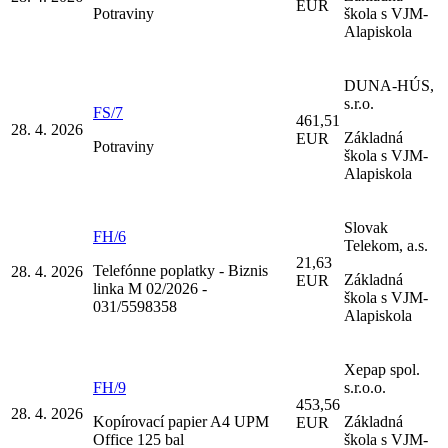
EUR
Potraviny
škola s VJM-
Alapiskola
DUNA-HÚS,
s.r.o.
FS/7
461,51
28. 4. 2026
Základná
EUR
Potraviny
škola s VJM-
Alapiskola
Slovak
FH/6
Telekom, a.s.
21,63
Telefónne poplatky - Biznis
28. 4. 2026
Základná
EUR
linka M 02/2026 -
škola s VJM-
031/5598358
Alapiskola
Xepap spol.
FH/9
s.r.o.o.
453,56
28. 4. 2026
Kopírovací papier A4 UPM
Základná
EUR
Office 125 bal
škola s VJM-