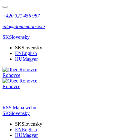
+420 321 456 987
info@domenaobce.cz
SK
Slovensky
SK
Slovensky
EN
English
HU
Magyar
Rohovce
Rohovce
RSS
Mapa webu
SK
Slovensky
SK
Slovensky
EN
English
HU
Magyar