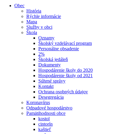
Obec
História
Rýchle informácie
Mapa
Služby v obci
Škola
Oznamy
Školský vzdelávací program
Personálne obsadenie
2%
Školská jedáleň
Dokumenty
Hospodárenie školy do 2020
Hospodárenie školy od 2021
Súhrné správy
Kontakt
Ochrana osobných údajov
Desegregácia
Koronavírus
Odpadové hospodárstvo
Pamätihodnosti obce
kostol
cintorín
kaštieľ