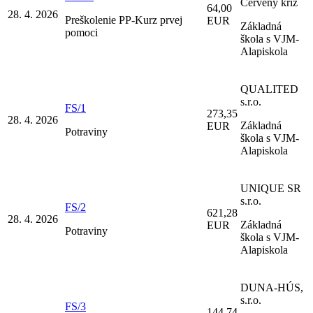
Červený kríž
64,00
28. 4. 2026
Preškolenie PP-Kurz prvej
EUR
Základná
pomoci
škola s VJM-
Alapiskola
QUALITED
s.r.o.
FS/1
273,35
28. 4. 2026
Základná
EUR
Potraviny
škola s VJM-
Alapiskola
UNIQUE SR
s.r.o.
FS/2
621,28
28. 4. 2026
Základná
EUR
Potraviny
škola s VJM-
Alapiskola
DUNA-HÚS,
s.r.o.
FS/3
144,74