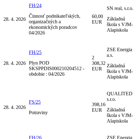
FH/24
SN real, s.r.o.
Činnosť podnikateľských,
60,00
Základná
28. 4. 2026
organizačných a
EUR
škola s VJM-
ekonomických poradcov
Alapiskola
04/2026
ZSE Energia
FH/25
a.s.
2
Plyn POD
28. 4. 2026
308,32
Základná
SKSPPDIS000210204512 -
EUR
škola s VJM-
obdobie : 04/2026
Alapiskola
QUALITED
s.r.o.
FS/25
398,16
28. 4. 2026
Základná
EUR
Potraviny
škola s VJM-
Alapiskola
FH/26
ZSE Energia