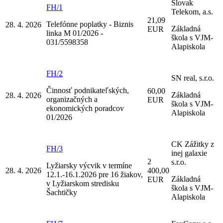
Slovak
FH/1
Telekom, a.s.
21,09
Telefónne poplatky - Biznis
28. 4. 2026
Základná
EUR
linka M 01/2026 -
škola s VJM-
031/5598358
Alapiskola
FH/2
SN real, s.r.o.
Činnosť podnikateľských,
60,00
Základná
28. 4. 2026
organizačných a
EUR
škola s VJM-
ekonomických poradcov
Alapiskola
01/2026
CK Zážitky z
FH/3
inej galaxie
2
s.r.o.
Lyžiarsky výcvik v termíne
28. 4. 2026
400,00
12.1.-16.1.2026 pre 16 žiakov,
Základná
EUR
v Lyžiarskom stredisku
škola s VJM-
Šachtičky
Alapiskola