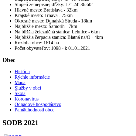
Stupeň zemepisnej dľžky: 17° 24' 36.60"
Hlavné mesto: Bratislava - 32km
Krajské mesto: Trnava - 75km
Okresné mesto: Dunajská Streda - 18km
Najbližšie mesto: Šamorín - 7km
Najbližšia železničná stanica: Lehnice - 6km
Najbližšia čerpacia stanica: Blatná na/O - 4km
Rozloha obce: 1614 ha
Počet obyvateľov: 1098 - k 01.01.2021
Obec
História
Rýchle informácie
Mapa
Služby v obci
Škola
Koronavírus
Odpadové hospodárstvo
Pamätihodnosti obce
SODB 2021