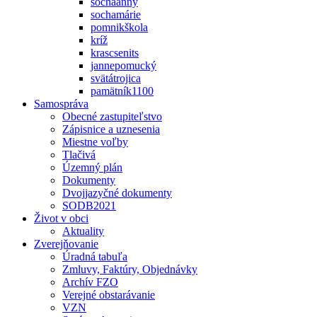
sochaanny
sochamárie
pomnikškola
kríž
krascsenits
jannepomucký
svätátrojica
pamätník1100
Samospráva
Obecné zastupiteľstvo
Zápisnice a uznesenia
Miestne voľby
Tlačivá
Územný plán
Dokumenty
Dvojjazyčné dokumenty
SODB2021
Život v obci
Aktuality
Zverejňovanie
Úradná tabuľa
Zmluvy, Faktúry, Objednávky
Archív FZO
Verejné obstarávanie
VZN