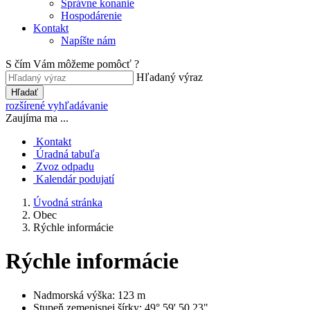
Správne konanie
Hospodárenie
Kontakt
Napíšte nám
S čím Vám môžeme pomôcť ?
Hľadaný výraz
Hľadať
rozšírené vyhľadávanie
Zaujíma ma ...
Kontakt
Úradná tabuľa
Zvoz odpadu
Kalendár podujatí
Úvodná stránka
Obec
Rýchle informácie
Rýchle informácie
Nadmorská výška: 123 m
Stupeň zemepisnej šírky: 49° 59' 50.23"