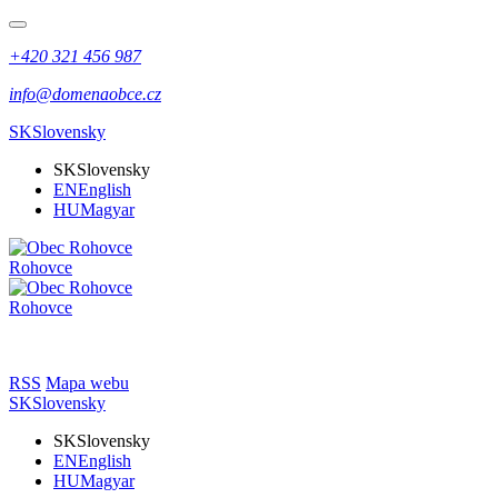
+420 321 456 987
info@domenaobce.cz
SK
Slovensky
SK
Slovensky
EN
English
HU
Magyar
Rohovce
Rohovce
RSS
Mapa webu
SK
Slovensky
SK
Slovensky
EN
English
HU
Magyar