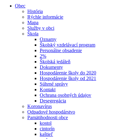
Obec
História
Rýchle informácie
Mapa
Služby v obci
Škola
Oznamy
Školský vzdelávací program
Personálne obsadenie
2%
Školská jedáleň
Dokumenty
Hospodárenie školy do 2020
Hospodárenie školy od 2021
Súhrné správy
Kontakt
Ochrana osobných údajov
Desegregácia
Koronavírus
Odpadové hospodárstvo
Pamätihodnosti obce
kostol
cintorín
kaštieľ