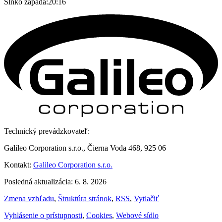
Slnko zapadá:
20:16
Technický prevádzkovateľ:
Galileo Corporation s.r.o., Čierna Voda 468, 925 06
Kontakt:
Galileo Corporation s.r.o.
Posledná aktualizácia: 6. 8. 2026
Zmena vzhľadu
,
Štruktúra stránok
,
RSS
,
Vytlačiť
Vyhlásenie o prístupnosti
,
Cookies
,
Webové sídlo