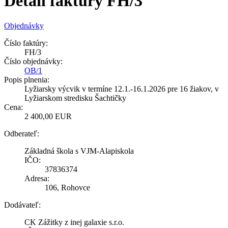
Detail faktúry FH/3
Objednávky
Číslo faktúry:
FH/3
Číslo objednávky:
OB/1
Popis plnenia:
Lyžiarsky výcvik v termíne 12.1.-16.1.2026 pre 16 žiakov, v
Lyžiarskom stredisku Šachtičky
Cena:
2 400,00 EUR
Odberateľ:
Základná škola s VJM-Alapiskola
IČO:
37836374
Adresa:
106, Rohovce
Dodávateľ:
CK Zážitky z inej galaxie s.r.o.