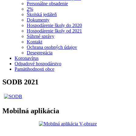
Personálne obsadenie
2%
Školská jedáleň
Dokumenty
Hospodárenie školy do 2020
Hospodárenie školy od 2021
Súhrné správy
Kontakt
Ochrana osobných údajov
Desegregácia
Koronavírus
Odpadové hospodárstvo
Pamätihodnosti obce
SODB 2021
Mobilná aplikácia