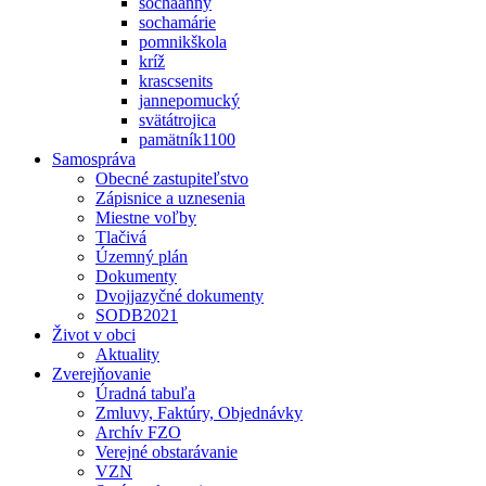
sochaanny
sochamárie
pomnikškola
kríž
krascsenits
jannepomucký
svätátrojica
pamätník1100
Samospráva
Obecné zastupiteľstvo
Zápisnice a uznesenia
Miestne voľby
Tlačivá
Územný plán
Dokumenty
Dvojjazyčné dokumenty
SODB2021
Život v obci
Aktuality
Zverejňovanie
Úradná tabuľa
Zmluvy, Faktúry, Objednávky
Archív FZO
Verejné obstarávanie
VZN