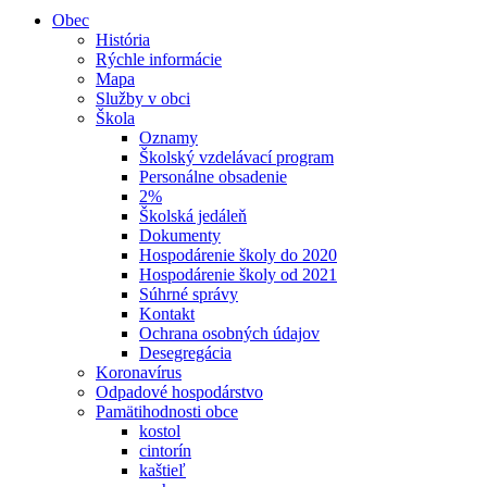
Obec
História
Rýchle informácie
Mapa
Služby v obci
Škola
Oznamy
Školský vzdelávací program
Personálne obsadenie
2%
Školská jedáleň
Dokumenty
Hospodárenie školy do 2020
Hospodárenie školy od 2021
Súhrné správy
Kontakt
Ochrana osobných údajov
Desegregácia
Koronavírus
Odpadové hospodárstvo
Pamätihodnosti obce
kostol
cintorín
kaštieľ