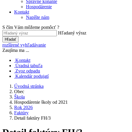
Správne konanie
Hospodárenie
Kontakt
Napíšte nám
S čím Vám môžeme pomôcť ?
Hľadaný výraz
Hľadať
rozšírené vyhľadávanie
Zaujíma ma ...
Kontakt
Úradná tabuľa
Zvoz odpadu
Kalendár podujatí
Úvodná stránka
Obec
Škola
Hospodárenie školy od 2021
Rok 2026
Faktúry
Detail faktúry FH/3