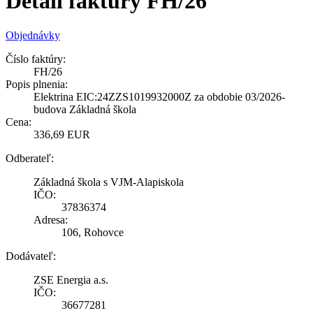
Detail faktúry FH/26
Objednávky
Číslo faktúry:
FH/26
Popis plnenia:
Elektrina EIC:24ZZS1019932000Z za obdobie 03/2026-
budova Základná škola
Cena:
336,69 EUR
Odberateľ:
Základná škola s VJM-Alapiskola
IČO:
37836374
Adresa:
106, Rohovce
Dodávateľ:
ZSE Energia a.s.
IČO:
36677281