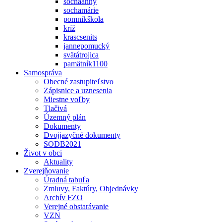
sochaanny
sochamárie
pomnikškola
kríž
krascsenits
jannepomucký
svätátrojica
pamätník1100
Samospráva
Obecné zastupiteľstvo
Zápisnice a uznesenia
Miestne voľby
Tlačivá
Územný plán
Dokumenty
Dvojjazyčné dokumenty
SODB2021
Život v obci
Aktuality
Zverejňovanie
Úradná tabuľa
Zmluvy, Faktúry, Objednávky
Archív FZO
Verejné obstarávanie
VZN