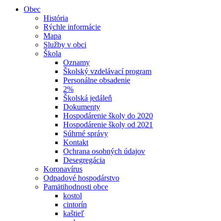
Obec
História
Rýchle informácie
Mapa
Služby v obci
Škola
Oznamy
Školský vzdelávací program
Personálne obsadenie
2%
Školská jedáleň
Dokumenty
Hospodárenie školy do 2020
Hospodárenie školy od 2021
Súhrné správy
Kontakt
Ochrana osobných údajov
Desegregácia
Koronavírus
Odpadové hospodárstvo
Pamätihodnosti obce
kostol
cintorín
kaštieľ