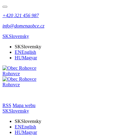
+420 321 456 987
info@domenaobce.cz
SK
Slovensky
SK
Slovensky
EN
English
HU
Magyar
Rohovce
Rohovce
RSS
Mapa webu
SK
Slovensky
SK
Slovensky
EN
English
HU
Magyar