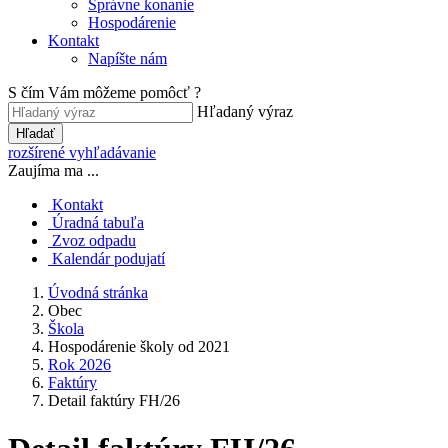
Správne konanie
Hospodárenie
Kontakt
Napíšte nám
S čím Vám môžeme pomôcť ?
Hľadaný výraz
Hľadať
rozšírené vyhľadávanie
Zaujíma ma ...
Kontakt
Úradná tabuľa
Zvoz odpadu
Kalendár podujatí
Úvodná stránka
Obec
Škola
Hospodárenie školy od 2021
Rok 2026
Faktúry
Detail faktúry FH/26