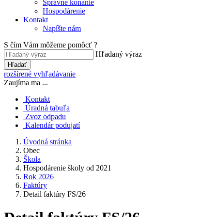
Správne konanie
Hospodárenie
Kontakt
Napíšte nám
S čím Vám môžeme pomôcť ?
Hľadaný výraz
Hľadať
rozšírené vyhľadávanie
Zaujíma ma ...
Kontakt
Úradná tabuľa
Zvoz odpadu
Kalendár podujatí
Úvodná stránka
Obec
Škola
Hospodárenie školy od 2021
Rok 2026
Faktúry
Detail faktúry FS/26