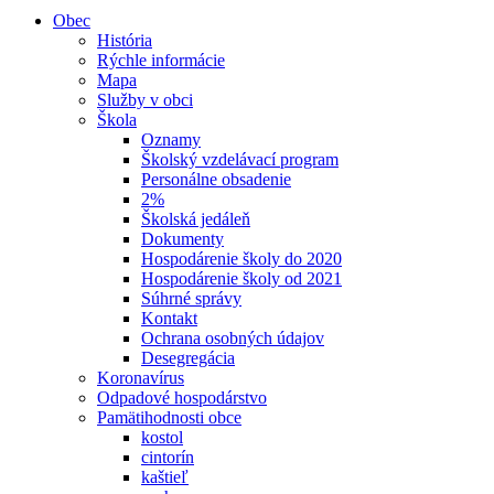
Obec
História
Rýchle informácie
Mapa
Služby v obci
Škola
Oznamy
Školský vzdelávací program
Personálne obsadenie
2%
Školská jedáleň
Dokumenty
Hospodárenie školy do 2020
Hospodárenie školy od 2021
Súhrné správy
Kontakt
Ochrana osobných údajov
Desegregácia
Koronavírus
Odpadové hospodárstvo
Pamätihodnosti obce
kostol
cintorín
kaštieľ