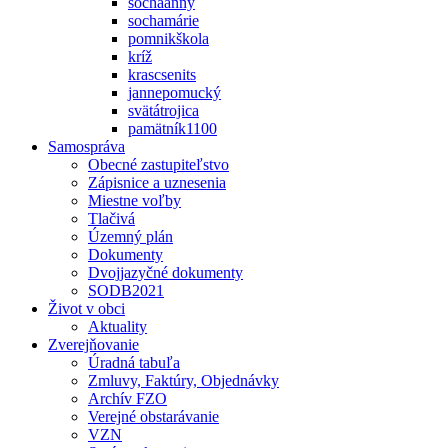
sochaanny
sochamárie
pomnikškola
kríž
krascsenits
jannepomucký
svätátrojica
pamätník1100
Samospráva
Obecné zastupiteľstvo
Zápisnice a uznesenia
Miestne voľby
Tlačivá
Územný plán
Dokumenty
Dvojjazyčné dokumenty
SODB2021
Život v obci
Aktuality
Zverejňovanie
Úradná tabuľa
Zmluvy, Faktúry, Objednávky
Archív FZO
Verejné obstarávanie
VZN