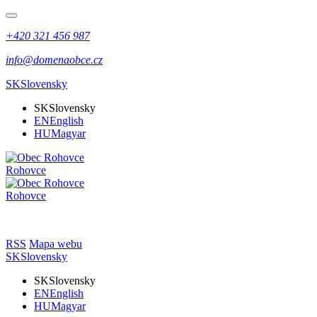
+420 321 456 987
info@domenaobce.cz
SK
Slovensky
SK
Slovensky
EN
English
HU
Magyar
Rohovce
Rohovce
RSS
Mapa webu
SK
Slovensky
SK
Slovensky
EN
English
HU
Magyar