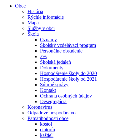
Obec
História
Rýchle informácie
Mapa
Služby v obci
Škola
Oznamy
Školský vzdelávací program
Personálne obsadenie
2%
Školská jedáleň
Dokumenty
Hospodárenie školy do 2020
Hospodárenie školy od 2021
Súhrné správy
Kontakt
Ochrana osobných údajov
Desegregácia
Koronavírus
Odpadové hospodárstvo
Pamätihodnosti obce
kostol
cintorín
kaštieľ