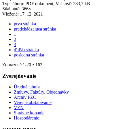
Typ súboru: PDF dokument, Veľkosť: 283,7 kB
Stiahnuté: 366×
Vložené:
17. 12. 2021
prvá stránka
predchádzajúca stránka
1
2
3
ďalšia stránka
posledná stránka
Zobrazené
1
-
20
z 162
Zverejňovanie
Úradná tabuľa
Zmluvy, Faktúry, Objednávky
Archív FZO
Verejné obstarávanie
VZN
Správne konanie
Hospodárenie