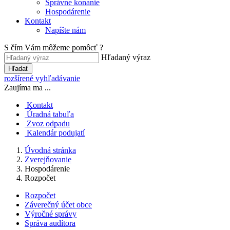
Správne konanie
Hospodárenie
Kontakt
Napíšte nám
S čím Vám môžeme pomôcť ?
Hľadaný výraz
Hľadať
rozšírené vyhľadávanie
Zaujíma ma ...
Kontakt
Úradná tabuľa
Zvoz odpadu
Kalendár podujatí
Úvodná stránka
Zverejňovanie
Hospodárenie
Rozpočet
Rozpočet
Záverečný účet obce
Výročné správy
Správa audítora