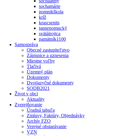
sochaanny
sochamárie
pomnikškola
kríž
krascsenits
jannepomucký
svätátrojica
pamätník1100
Samospráva
Obecné zastupiteľstvo
Zápisnice a uznesenia
Miestne voľby
Tlačivá
Územný plán
Dokumenty
Dvojjazyčné dokumenty
SODB2021
Život v obci
Aktuality
Zverejňovanie
Úradná tabuľa
Zmluvy, Faktúry, Objednávky
Archív FZO
Verejné obstarávanie
VZN