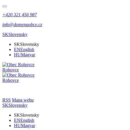
+420 321 456 987
info@domenaobce.cz
SK
Slovensky
SK
Slovensky
EN
English
HU
Magyar
Rohovce
Rohovce
RSS
Mapa webu
SK
Slovensky
SK
Slovensky
EN
English
HU
Magyar