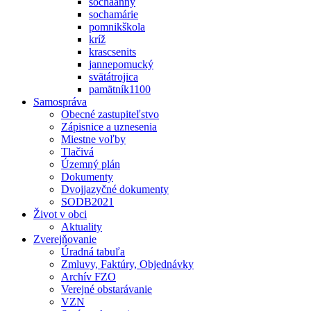
sochaanny
sochamárie
pomnikškola
kríž
krascsenits
jannepomucký
svätátrojica
pamätník1100
Samospráva
Obecné zastupiteľstvo
Zápisnice a uznesenia
Miestne voľby
Tlačivá
Územný plán
Dokumenty
Dvojjazyčné dokumenty
SODB2021
Život v obci
Aktuality
Zverejňovanie
Úradná tabuľa
Zmluvy, Faktúry, Objednávky
Archív FZO
Verejné obstarávanie
VZN