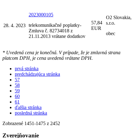
2023000105
O2 Slovakia,
57,84
s.r.o.
telekomunikačné poplatky-
28. 4. 2023
EUR
Zmluva č. 82734018 z
obec
21.11.2013 vrátane dodatkov
* Uvedená cena je konečná. V prípade, že je zmluvná strana
platcom DPH, je cena uvedená vrátane DPH.
prvá stránka
predchádzajúca stránka
57
58
59
60
61
ďalšia stránka
posledná stránka
Zobrazené
1451
-
1475
z 2452
Zverejňovanie