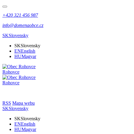
+420 321 456 987
info@domenaobce.cz
SK
Slovensky
SK
Slovensky
EN
English
HU
Magyar
Rohovce
Rohovce
RSS
Mapa webu
SK
Slovensky
SK
Slovensky
EN
English
HU
Magyar