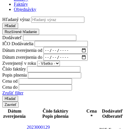
Faktúry
Objednávky
Hľadaný výraz
Hľadať
Rozšírené hľadanie
Dodávateľ
IČO Dodávatelia
Dátum zverejnenia od
Dátum zverejnenia do
Zverejnený v roku
Číslo faktúry
Popis plnenia
Cena od
Cena do
Zrušiť filter
Zavrieť
Dátum
Číslo faktúry
Cena
Dodávateľ
zverejnenia
Popis plnenia
*
Odberateľ
2023000129