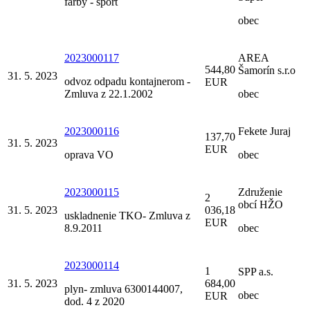
farby - šport
obec
2023000117
AREA
544,80
Šamorín s.r.o
31. 5. 2023
odvoz odpadu kontajnerom -
EUR
Zmluva z 22.1.2002
obec
2023000116
Fekete Juraj
137,70
31. 5. 2023
EUR
oprava VO
obec
2023000115
Združenie
2
obcí HŽO
31. 5. 2023
036,18
uskladnenie TKO- Zmluva z
EUR
8.9.2011
obec
2023000114
1
SPP a.s.
31. 5. 2023
684,00
plyn- zmluva 6300144007,
obec
EUR
dod. 4 z 2020