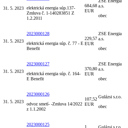
ZSE Energia
684,68
a.s.
elektrická energia súp.137-
31. 5. 2023
EUR
Zmluva č. 1-140283851 Z
obec
1.2.2011
2023000128
ZSE Energia
229,57
a.s.
31. 5. 2023
elektrická energia súp. č. 77 - E
EUR
Benefit
obec
2023000127
ZSE Energia
370,80
a.s.
31. 5. 2023
elektrická energia súp. č. 164-
EUR
E Benefit
obec
2023000126
Gulázsi s.r.o.
107,52
31. 5. 2023
odvoz smetí- -Zmluva 14/2022
EUR
obec
z 1.1.2002
2023000125
1
Gulázsi s.r.o.