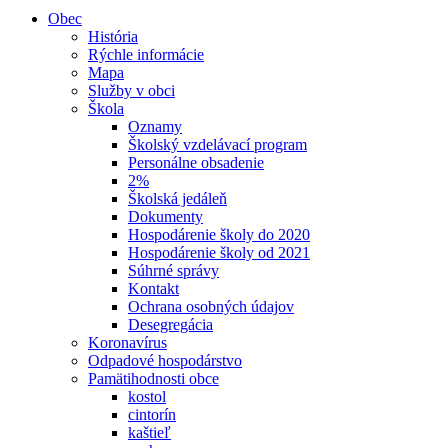
Obec
História
Rýchle informácie
Mapa
Služby v obci
Škola
Oznamy
Školský vzdelávací program
Personálne obsadenie
2%
Školská jedáleň
Dokumenty
Hospodárenie školy do 2020
Hospodárenie školy od 2021
Súhrné správy
Kontakt
Ochrana osobných údajov
Desegregácia
Koronavírus
Odpadové hospodárstvo
Pamätihodnosti obce
kostol
cintorín
kaštieľ