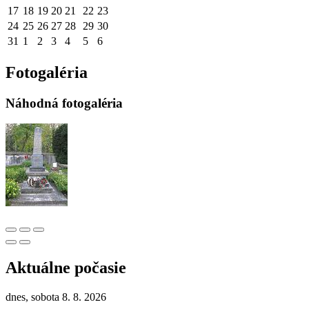
17
18
19
20
21
22
23
24
25
26
27
28
29
30
31
1
2
3
4
5
6
Fotogaléria
Náhodná fotogaléria
Aktuálne počasie
dnes, sobota 8. 8. 2026