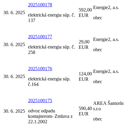
2025100178
Energie2, a.s.
592,00
30. 6. 2025
elektrická energia súp. č.
EUR
obec
137
2025100177
Energie2, a.s.
29,00
30. 6. 2025
elektrická energia súp. č.
EUR
obec
258
2025100176
Energie2, a.s.
124,00
30. 6. 2025
elektrická energia súp.
EUR
obec
č.164
2025100175
AREA Šamorín
590,40
s.r.o
odvoz odpadu
30. 6. 2025
EUR
kontajnerom- Zmluva z
obec
22.1.2002