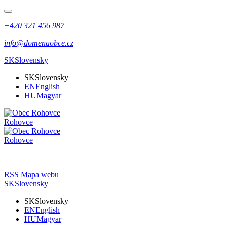
+420 321 456 987
info@domenaobce.cz
SK
Slovensky
SK
Slovensky
EN
English
HU
Magyar
Rohovce
Rohovce
RSS
Mapa webu
SK
Slovensky
SK
Slovensky
EN
English
HU
Magyar