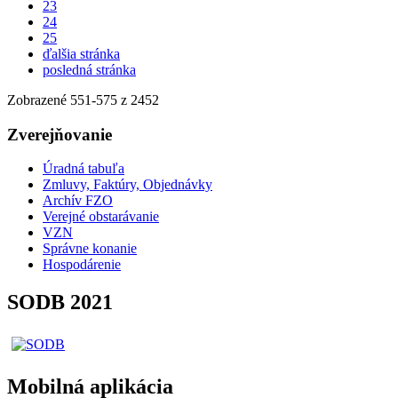
23
24
25
ďalšia stránka
posledná stránka
Zobrazené
551
-
575
z 2452
Zverejňovanie
Úradná tabuľa
Zmluvy, Faktúry, Objednávky
Archív FZO
Verejné obstarávanie
VZN
Správne konanie
Hospodárenie
SODB 2021
Mobilná aplikácia