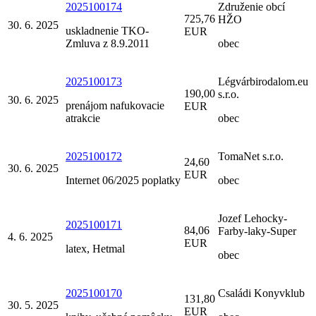
2025100174
Združenie obcí
725,76
HŽO
30. 6. 2025
uskladnenie TKO-
EUR
Zmluva z 8.9.2011
obec
2025100173
Légvárbirodalom.eu
190,00
s.r.o.
30. 6. 2025
prenájom nafukovacie
EUR
atrakcie
obec
2025100172
TomaNet s.r.o.
24,60
30. 6. 2025
EUR
Internet 06/2025 poplatky
obec
Jozef Lehocky-
2025100171
84,06
Farby-laky-Super
4. 6. 2025
EUR
latex, Hetmal
obec
2025100170
Családi Konyvklub
131,80
30. 5. 2025
EUR