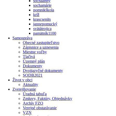
sochaanny
sochamárie
pomnikškola
kríž
krascsenits
jannepomucký
svätátrojica
pamätník1100
Samospráva
Obecné zastupiteľstvo
Zápisnice a uznesenia
Miestne voľby
Tlačivá
Územný plán
Dokumenty
Dvojjazyčné dokumenty
SODB2021
Život v obci
Aktuality
Zverejňovanie
Úradná tabuľa
Zmluvy, Faktúry, Objednávky
Archív FZO
Verejné obstarávanie
VZN