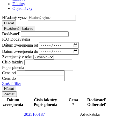
Faktúry
Objednávky
Hľadaný výraz
Hľadať
Rozšírené hľadanie
Dodávateľ
IČO Dodávatelia
Dátum zverejnenia od
Dátum zverejnenia do
Zverejnený v roku
Číslo faktúry
Popis plnenia
Cena od
Cena do
Zrušiť filter
Zavrieť
Dátum
Číslo faktúry
Cena
Dodávateľ
zverejnenia
Popis plnenia
*
Odberateľ
2025100187
Advokátska