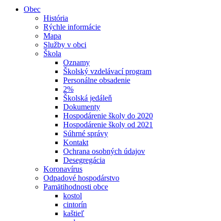
Obec
História
Rýchle informácie
Mapa
Služby v obci
Škola
Oznamy
Školský vzdelávací program
Personálne obsadenie
2%
Školská jedáleň
Dokumenty
Hospodárenie školy do 2020
Hospodárenie školy od 2021
Súhrné správy
Kontakt
Ochrana osobných údajov
Desegregácia
Koronavírus
Odpadové hospodárstvo
Pamätihodnosti obce
kostol
cintorín
kaštieľ