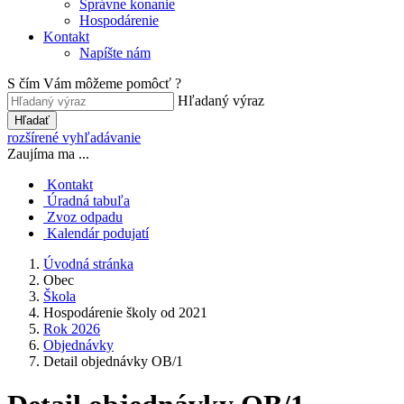
Správne konanie
Hospodárenie
Kontakt
Napíšte nám
S čím Vám môžeme pomôcť ?
Hľadaný výraz
Hľadať
rozšírené vyhľadávanie
Zaujíma ma ...
Kontakt
Úradná tabuľa
Zvoz odpadu
Kalendár podujatí
Úvodná stránka
Obec
Škola
Hospodárenie školy od 2021
Rok 2026
Objednávky
Detail objednávky OB/1