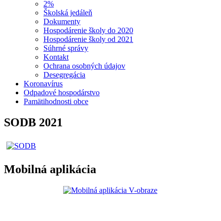
2%
Školská jedáleň
Dokumenty
Hospodárenie školy do 2020
Hospodárenie školy od 2021
Súhrné správy
Kontakt
Ochrana osobných údajov
Desegregácia
Koronavírus
Odpadové hospodárstvo
Pamätihodnosti obce
SODB 2021
Mobilná aplikácia