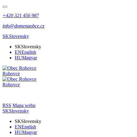
+420 321 456 987
info@domenaobce.cz
SK
Slovensky
SK
Slovensky
EN
English
HU
Magyar
Rohovce
Rohovce
RSS
Mapa webu
SK
Slovensky
SK
Slovensky
EN
English
HU
Magyar