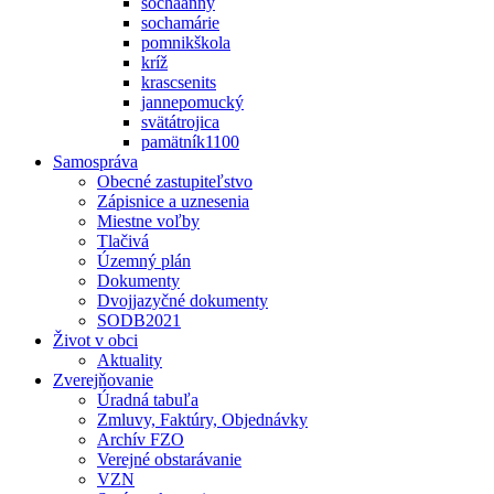
sochaanny
sochamárie
pomnikškola
kríž
krascsenits
jannepomucký
svätátrojica
pamätník1100
Samospráva
Obecné zastupiteľstvo
Zápisnice a uznesenia
Miestne voľby
Tlačivá
Územný plán
Dokumenty
Dvojjazyčné dokumenty
SODB2021
Život v obci
Aktuality
Zverejňovanie
Úradná tabuľa
Zmluvy, Faktúry, Objednávky
Archív FZO
Verejné obstarávanie
VZN