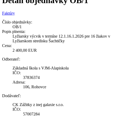
Detail objednávky OB/1
Faktúry
Číslo objednávky:
OB/1
Popis plnenia:
Lyžiarsky výcvik v termíne 12.1.16.1.2026 pre 16 žiakov v
Lyžiarskom stredisku Šachtičky
Cena:
2 400,00 EUR
Odberateľ:
Základná škola s VJM-Alapiskola
IČO:
37836374
Adresa:
106, Rohovce
Dodávateľ:
CK Zážitky z inej galaxie s.r.o.
IČO:
57007284