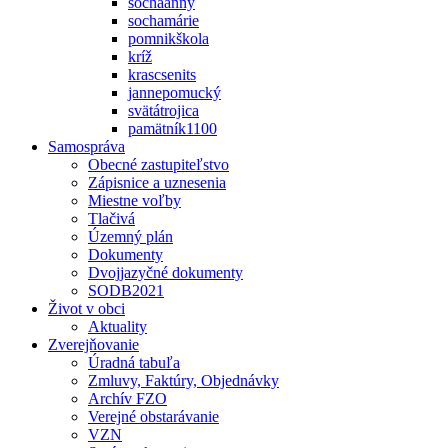
sochaanny
sochamárie
pomnikškola
kríž
krascsenits
jannepomucký
svätátrojica
pamätník1100
Samospráva
Obecné zastupiteľstvo
Zápisnice a uznesenia
Miestne voľby
Tlačivá
Územný plán
Dokumenty
Dvojjazyčné dokumenty
SODB2021
Život v obci
Aktuality
Zverejňovanie
Úradná tabuľa
Zmluvy, Faktúry, Objednávky
Archív FZO
Verejné obstarávanie
VZN