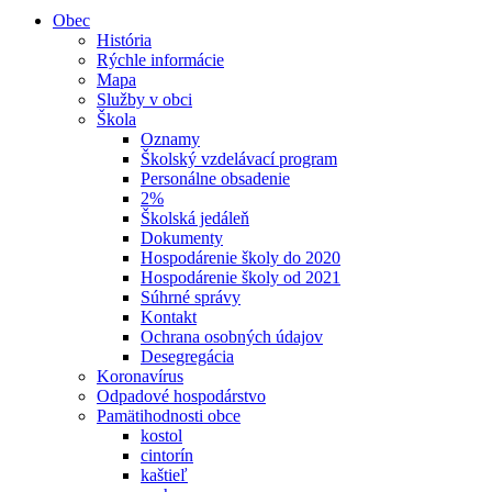
Obec
História
Rýchle informácie
Mapa
Služby v obci
Škola
Oznamy
Školský vzdelávací program
Personálne obsadenie
2%
Školská jedáleň
Dokumenty
Hospodárenie školy do 2020
Hospodárenie školy od 2021
Súhrné správy
Kontakt
Ochrana osobných údajov
Desegregácia
Koronavírus
Odpadové hospodárstvo
Pamätihodnosti obce
kostol
cintorín
kaštieľ