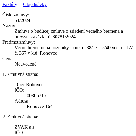
Faktúry
|
Objednávky
Číslo zmluvy:
51/2024
Názov:
Zmluva o budúcej zmluve o zriadení vecného bremena a
prevzatí záväzku č. 80781/2024
Predmet zmluvy:
Vecné bremeno na pozemky: parc. č. 38/13 a 2/40 ved. na LV
č. 367 v k.ú. Rohovce
Cena:
Neuvedené
1. Zmluvná strana:
Obec Rohovce
IČO:
00305715
Adresa:
Rohovce 164
2. Zmluvná strana:
ZVAK a.s.
IČO: