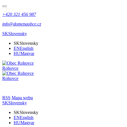
+420 321 456 987
info@domenaobce.cz
SK
Slovensky
SK
Slovensky
EN
English
HU
Magyar
Rohovce
Rohovce
RSS
Mapa webu
SK
Slovensky
SK
Slovensky
EN
English
HU
Magyar