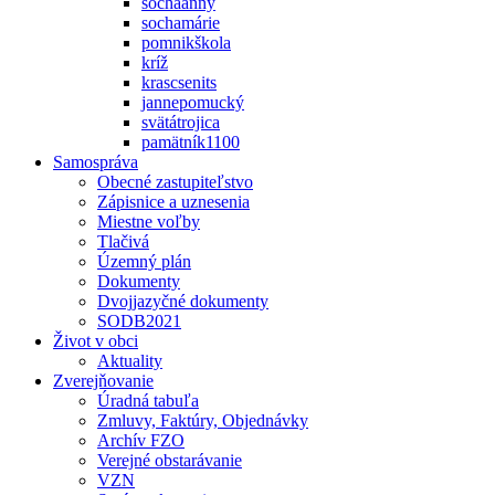
sochaanny
sochamárie
pomnikškola
kríž
krascsenits
jannepomucký
svätátrojica
pamätník1100
Samospráva
Obecné zastupiteľstvo
Zápisnice a uznesenia
Miestne voľby
Tlačivá
Územný plán
Dokumenty
Dvojjazyčné dokumenty
SODB2021
Život v obci
Aktuality
Zverejňovanie
Úradná tabuľa
Zmluvy, Faktúry, Objednávky
Archív FZO
Verejné obstarávanie
VZN