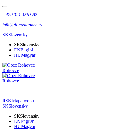
+420 321 456 987
info@domenaobce.cz
SK
Slovensky
SK
Slovensky
EN
English
HU
Magyar
Rohovce
Rohovce
RSS
Mapa webu
SK
Slovensky
SK
Slovensky
EN
English
HU
Magyar