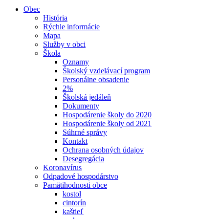
Obec
História
Rýchle informácie
Mapa
Služby v obci
Škola
Oznamy
Školský vzdelávací program
Personálne obsadenie
2%
Školská jedáleň
Dokumenty
Hospodárenie školy do 2020
Hospodárenie školy od 2021
Súhrné správy
Kontakt
Ochrana osobných údajov
Desegregácia
Koronavírus
Odpadové hospodárstvo
Pamätihodnosti obce
kostol
cintorín
kaštieľ