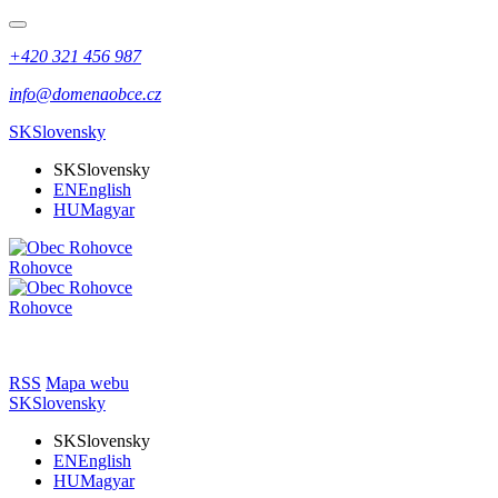
+420 321 456 987
info@domenaobce.cz
SK
Slovensky
SK
Slovensky
EN
English
HU
Magyar
Rohovce
Rohovce
RSS
Mapa webu
SK
Slovensky
SK
Slovensky
EN
English
HU
Magyar