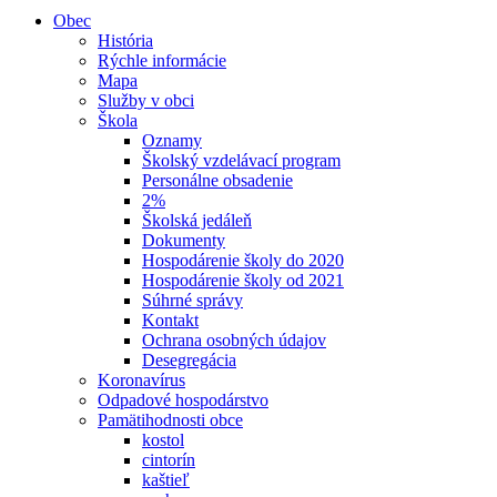
Obec
História
Rýchle informácie
Mapa
Služby v obci
Škola
Oznamy
Školský vzdelávací program
Personálne obsadenie
2%
Školská jedáleň
Dokumenty
Hospodárenie školy do 2020
Hospodárenie školy od 2021
Súhrné správy
Kontakt
Ochrana osobných údajov
Desegregácia
Koronavírus
Odpadové hospodárstvo
Pamätihodnosti obce
kostol
cintorín
kaštieľ