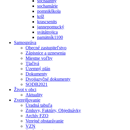
sochaanny
sochamárie
pomnikškola
kríž
krascsenits
jannepomucký
svätátrojica
pamätník1100
Samospráva
Obecné zastupiteľstvo
Zápisnice a uznesenia
Miestne voľby
Tlačivá
Územný plán
Dokumenty
Dvojjazyčné dokumenty
SODB2021
Život v obci
Aktuality
Zverejňovanie
Úradná tabuľa
Zmluvy, Faktúry, Objednávky
Archív FZO
Verejné obstarávanie
VZN