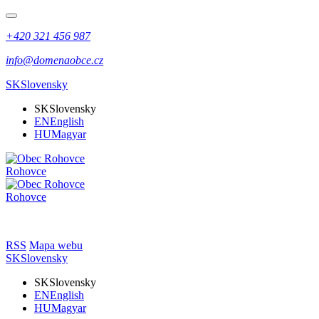
+420 321 456 987
info@domenaobce.cz
SK
Slovensky
SK
Slovensky
EN
English
HU
Magyar
Rohovce
Rohovce
RSS
Mapa webu
SK
Slovensky
SK
Slovensky
EN
English
HU
Magyar