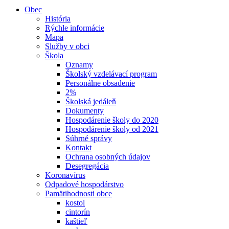
Obec
História
Rýchle informácie
Mapa
Služby v obci
Škola
Oznamy
Školský vzdelávací program
Personálne obsadenie
2%
Školská jedáleň
Dokumenty
Hospodárenie školy do 2020
Hospodárenie školy od 2021
Súhrné správy
Kontakt
Ochrana osobných údajov
Desegregácia
Koronavírus
Odpadové hospodárstvo
Pamätihodnosti obce
kostol
cintorín
kaštieľ