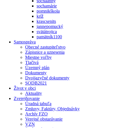
sochaanny
sochamárie
pomnikškola
kríž
krascsenits
jannepomucký
svätátrojica
pamätník1100
Samospráva
Obecné zastupiteľstvo
Zápisnice a uznesenia
Miestne voľby
Tlačivá
Územný plán
Dokumenty
Dvojjazyčné dokumenty
SODB2021
Život v obci
Aktuality
Zverejňovanie
Úradná tabuľa
Zmluvy, Faktúry, Objednávky
Archív FZO
Verejné obstarávanie
VZN