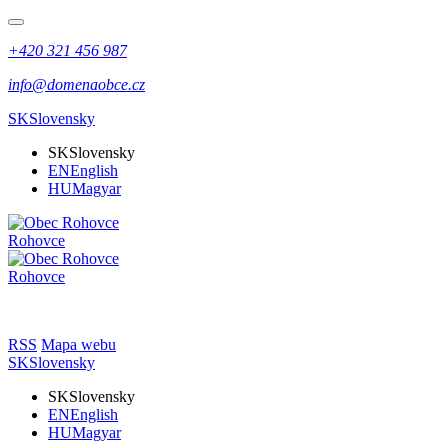
+420 321 456 987
info@domenaobce.cz
SK
Slovensky
SK
Slovensky
EN
English
HU
Magyar
Rohovce
Rohovce
RSS
Mapa webu
SK
Slovensky
SK
Slovensky
EN
English
HU
Magyar