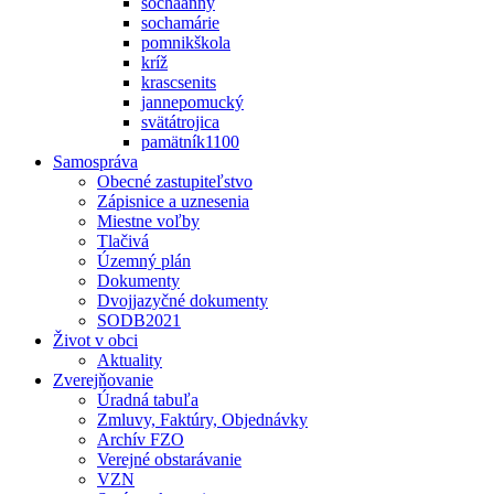
sochaanny
sochamárie
pomnikškola
kríž
krascsenits
jannepomucký
svätátrojica
pamätník1100
Samospráva
Obecné zastupiteľstvo
Zápisnice a uznesenia
Miestne voľby
Tlačivá
Územný plán
Dokumenty
Dvojjazyčné dokumenty
SODB2021
Život v obci
Aktuality
Zverejňovanie
Úradná tabuľa
Zmluvy, Faktúry, Objednávky
Archív FZO
Verejné obstarávanie
VZN