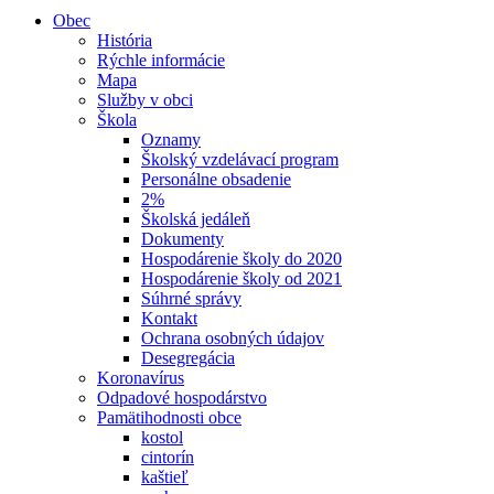
Obec
História
Rýchle informácie
Mapa
Služby v obci
Škola
Oznamy
Školský vzdelávací program
Personálne obsadenie
2%
Školská jedáleň
Dokumenty
Hospodárenie školy do 2020
Hospodárenie školy od 2021
Súhrné správy
Kontakt
Ochrana osobných údajov
Desegregácia
Koronavírus
Odpadové hospodárstvo
Pamätihodnosti obce
kostol
cintorín
kaštieľ