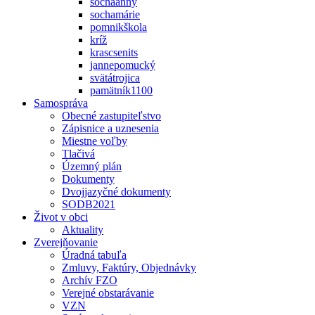
sochaanny
sochamárie
pomnikškola
kríž
krascsenits
jannepomucký
svätátrojica
pamätník1100
Samospráva
Obecné zastupiteľstvo
Zápisnice a uznesenia
Miestne voľby
Tlačivá
Územný plán
Dokumenty
Dvojjazyčné dokumenty
SODB2021
Život v obci
Aktuality
Zverejňovanie
Úradná tabuľa
Zmluvy, Faktúry, Objednávky
Archív FZO
Verejné obstarávanie
VZN