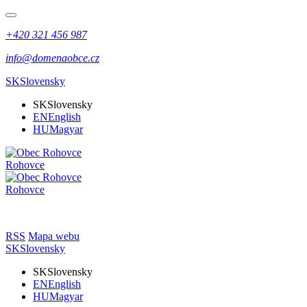
+420 321 456 987
info@domenaobce.cz
SK
Slovensky
SK
Slovensky
EN
English
HU
Magyar
Rohovce
Rohovce
RSS
Mapa webu
SK
Slovensky
SK
Slovensky
EN
English
HU
Magyar