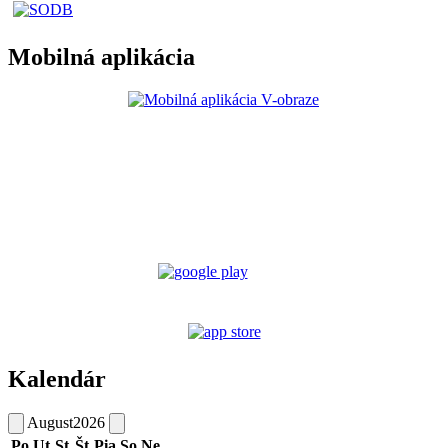
Mobilná aplikácia
Kalendár
August
2026
Po
Ut
St
Št
Pia
So
Ne