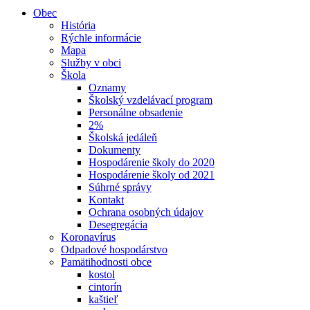
Obec
História
Rýchle informácie
Mapa
Služby v obci
Škola
Oznamy
Školský vzdelávací program
Personálne obsadenie
2%
Školská jedáleň
Dokumenty
Hospodárenie školy do 2020
Hospodárenie školy od 2021
Súhrné správy
Kontakt
Ochrana osobných údajov
Desegregácia
Koronavírus
Odpadové hospodárstvo
Pamätihodnosti obce
kostol
cintorín
kaštieľ