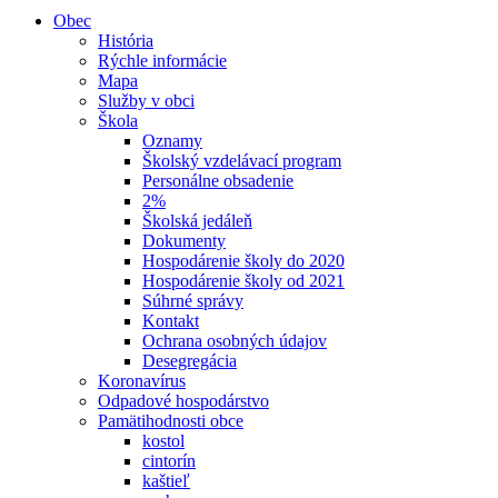
Obec
História
Rýchle informácie
Mapa
Služby v obci
Škola
Oznamy
Školský vzdelávací program
Personálne obsadenie
2%
Školská jedáleň
Dokumenty
Hospodárenie školy do 2020
Hospodárenie školy od 2021
Súhrné správy
Kontakt
Ochrana osobných údajov
Desegregácia
Koronavírus
Odpadové hospodárstvo
Pamätihodnosti obce
kostol
cintorín
kaštieľ