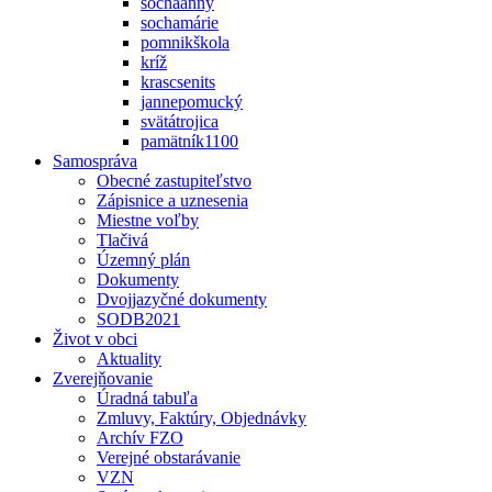
sochaanny
sochamárie
pomnikškola
kríž
krascsenits
jannepomucký
svätátrojica
pamätník1100
Samospráva
Obecné zastupiteľstvo
Zápisnice a uznesenia
Miestne voľby
Tlačivá
Územný plán
Dokumenty
Dvojjazyčné dokumenty
SODB2021
Život v obci
Aktuality
Zverejňovanie
Úradná tabuľa
Zmluvy, Faktúry, Objednávky
Archív FZO
Verejné obstarávanie
VZN