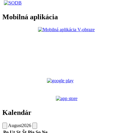
Mobilná aplikácia
Kalendár
August
2026
Po
Ut
St
Št
Pia
So
Ne