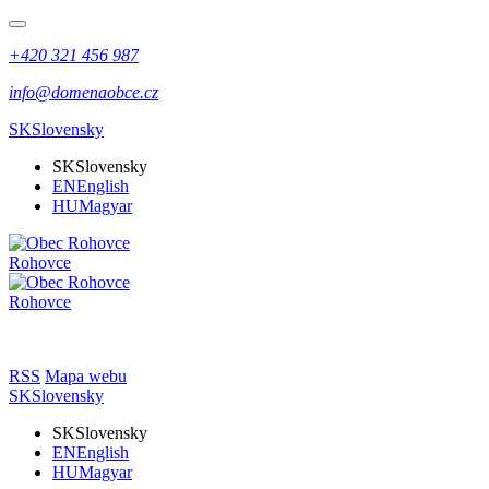
+420 321 456 987
info@domenaobce.cz
SK
Slovensky
SK
Slovensky
EN
English
HU
Magyar
Rohovce
Rohovce
RSS
Mapa webu
SK
Slovensky
SK
Slovensky
EN
English
HU
Magyar