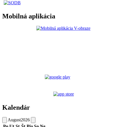
Mobilná aplikácia
Kalendár
August
2026
Po
Ut
St
Št
Pia
So
Ne