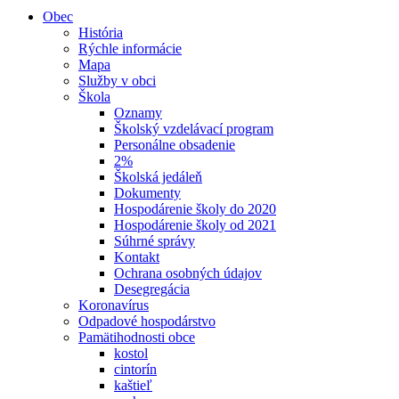
Obec
História
Rýchle informácie
Mapa
Služby v obci
Škola
Oznamy
Školský vzdelávací program
Personálne obsadenie
2%
Školská jedáleň
Dokumenty
Hospodárenie školy do 2020
Hospodárenie školy od 2021
Súhrné správy
Kontakt
Ochrana osobných údajov
Desegregácia
Koronavírus
Odpadové hospodárstvo
Pamätihodnosti obce
kostol
cintorín
kaštieľ