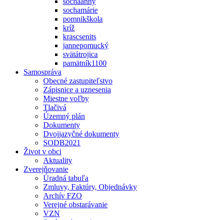
sochaanny
sochamárie
pomnikškola
kríž
krascsenits
jannepomucký
svätátrojica
pamätník1100
Samospráva
Obecné zastupiteľstvo
Zápisnice a uznesenia
Miestne voľby
Tlačivá
Územný plán
Dokumenty
Dvojjazyčné dokumenty
SODB2021
Život v obci
Aktuality
Zverejňovanie
Úradná tabuľa
Zmluvy, Faktúry, Objednávky
Archív FZO
Verejné obstarávanie
VZN