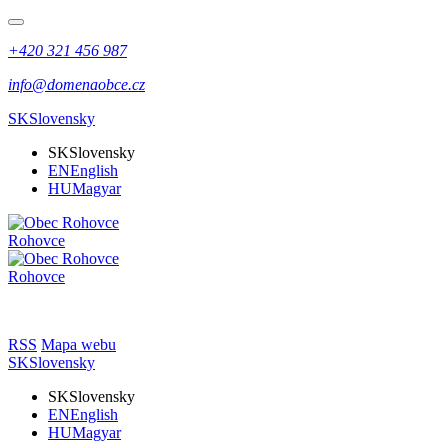
+420 321 456 987
info@domenaobce.cz
SK
Slovensky
SK
Slovensky
EN
English
HU
Magyar
Rohovce
Rohovce
RSS
Mapa webu
SK
Slovensky
SK
Slovensky
EN
English
HU
Magyar