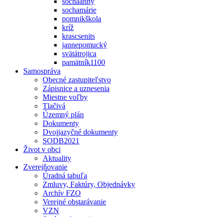
sochaanny
sochamárie
pomnikškola
kríž
krascsenits
jannepomucký
svätátrojica
pamätník1100
Samospráva
Obecné zastupiteľstvo
Zápisnice a uznesenia
Miestne voľby
Tlačivá
Územný plán
Dokumenty
Dvojjazyčné dokumenty
SODB2021
Život v obci
Aktuality
Zverejňovanie
Úradná tabuľa
Zmluvy, Faktúry, Objednávky
Archív FZO
Verejné obstarávanie
VZN