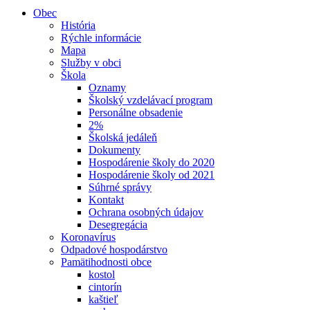
Obec
História
Rýchle informácie
Mapa
Služby v obci
Škola
Oznamy
Školský vzdelávací program
Personálne obsadenie
2%
Školská jedáleň
Dokumenty
Hospodárenie školy do 2020
Hospodárenie školy od 2021
Súhrné správy
Kontakt
Ochrana osobných údajov
Desegregácia
Koronavírus
Odpadové hospodárstvo
Pamätihodnosti obce
kostol
cintorín
kaštieľ