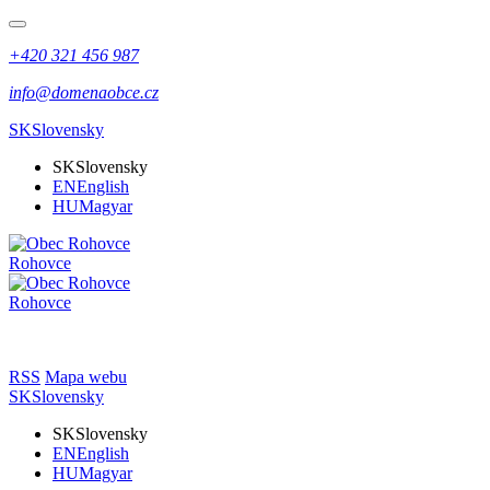
+420 321 456 987
info@domenaobce.cz
SK
Slovensky
SK
Slovensky
EN
English
HU
Magyar
Rohovce
Rohovce
RSS
Mapa webu
SK
Slovensky
SK
Slovensky
EN
English
HU
Magyar