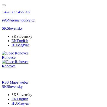
+420 321 456 987
info@domenaobce.cz
SK
Slovensky
SK
Slovensky
EN
English
HU
Magyar
Rohovce
Rohovce
RSS
Mapa webu
SK
Slovensky
SK
Slovensky
EN
English
HU
Magyar