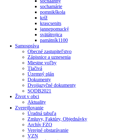
sochaanny
sochamárie
pomnikškola
kríž
krascsenits
jannepomucký
svätátrojica
pamätník1100
Samospráva
Obecné zastupiteľstvo
Zápisnice a uznesenia
Miestne voľby
Tlačivá
Územný plán
Dokumenty
Dvojjazyčné dokumenty
SODB2021
Život v obci
Aktuality
Zverejňovanie
Úradná tabuľa
Zmluvy, Faktúry, Objednávky
Archív FZO
Verejné obstarávanie
VZN