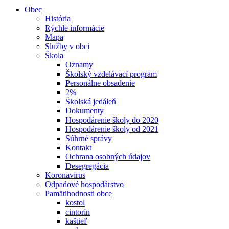
Obec
História
Rýchle informácie
Mapa
Služby v obci
Škola
Oznamy
Školský vzdelávací program
Personálne obsadenie
2%
Školská jedáleň
Dokumenty
Hospodárenie školy do 2020
Hospodárenie školy od 2021
Súhrné správy
Kontakt
Ochrana osobných údajov
Desegregácia
Koronavírus
Odpadové hospodárstvo
Pamätihodnosti obce
kostol
cintorín
kaštieľ