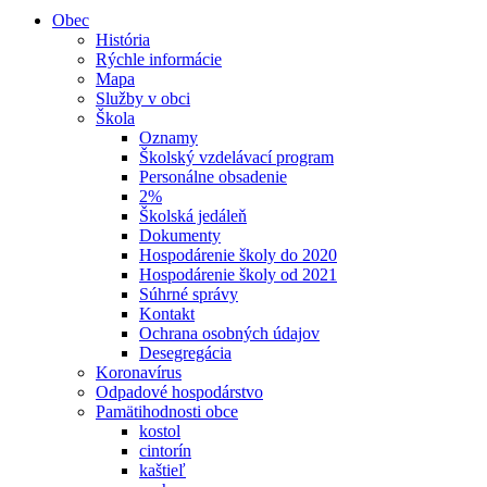
Obec
História
Rýchle informácie
Mapa
Služby v obci
Škola
Oznamy
Školský vzdelávací program
Personálne obsadenie
2%
Školská jedáleň
Dokumenty
Hospodárenie školy do 2020
Hospodárenie školy od 2021
Súhrné správy
Kontakt
Ochrana osobných údajov
Desegregácia
Koronavírus
Odpadové hospodárstvo
Pamätihodnosti obce
kostol
cintorín
kaštieľ