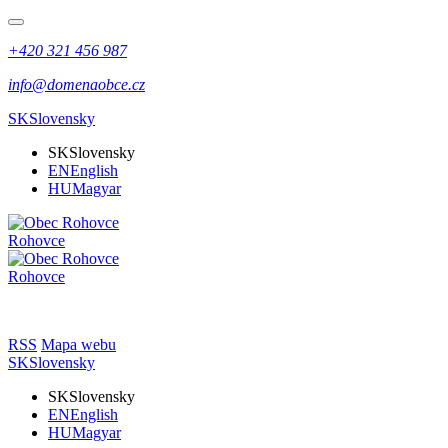
+420 321 456 987
info@domenaobce.cz
SK
Slovensky
SK
Slovensky
EN
English
HU
Magyar
Rohovce
Rohovce
RSS
Mapa webu
SK
Slovensky
SK
Slovensky
EN
English
HU
Magyar