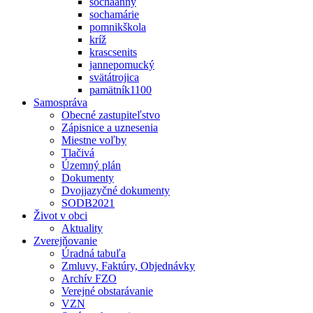
sochaanny
sochamárie
pomnikškola
kríž
krascsenits
jannepomucký
svätátrojica
pamätník1100
Samospráva
Obecné zastupiteľstvo
Zápisnice a uznesenia
Miestne voľby
Tlačivá
Územný plán
Dokumenty
Dvojjazyčné dokumenty
SODB2021
Život v obci
Aktuality
Zverejňovanie
Úradná tabuľa
Zmluvy, Faktúry, Objednávky
Archív FZO
Verejné obstarávanie
VZN