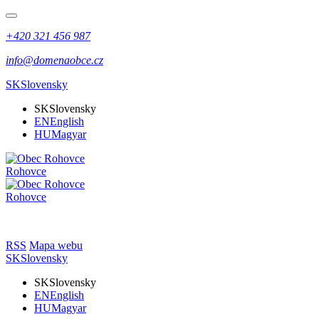
+420 321 456 987
info@domenaobce.cz
SK
Slovensky
SK
Slovensky
EN
English
HU
Magyar
Rohovce
Rohovce
RSS
Mapa webu
SK
Slovensky
SK
Slovensky
EN
English
HU
Magyar