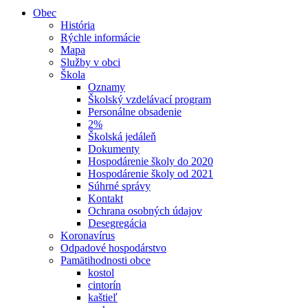
Obec
História
Rýchle informácie
Mapa
Služby v obci
Škola
Oznamy
Školský vzdelávací program
Personálne obsadenie
2%
Školská jedáleň
Dokumenty
Hospodárenie školy do 2020
Hospodárenie školy od 2021
Súhrné správy
Kontakt
Ochrana osobných údajov
Desegregácia
Koronavírus
Odpadové hospodárstvo
Pamätihodnosti obce
kostol
cintorín
kaštieľ