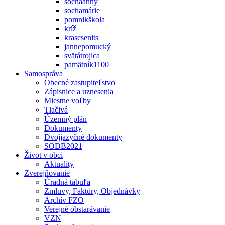
sochaanny
sochamárie
pomnikškola
kríž
krascsenits
jannepomucký
svätátrojica
pamätník1100
Samospráva
Obecné zastupiteľstvo
Zápisnice a uznesenia
Miestne voľby
Tlačivá
Územný plán
Dokumenty
Dvojjazyčné dokumenty
SODB2021
Život v obci
Aktuality
Zverejňovanie
Úradná tabuľa
Zmluvy, Faktúry, Objednávky
Archív FZO
Verejné obstarávanie
VZN