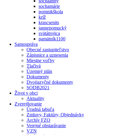
sochaanny
sochamárie
pomnikškola
kríž
krascsenits
jannepomucký
svätátrojica
pamätník1100
Samospráva
Obecné zastupiteľstvo
Zápisnice a uznesenia
Miestne voľby
Tlačivá
Územný plán
Dokumenty
Dvojjazyčné dokumenty
SODB2021
Život v obci
Aktuality
Zverejňovanie
Úradná tabuľa
Zmluvy, Faktúry, Objednávky
Archív FZO
Verejné obstarávanie
VZN