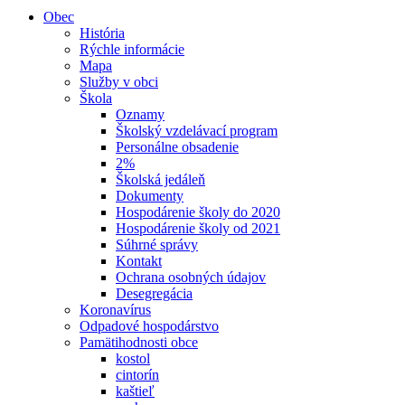
Obec
História
Rýchle informácie
Mapa
Služby v obci
Škola
Oznamy
Školský vzdelávací program
Personálne obsadenie
2%
Školská jedáleň
Dokumenty
Hospodárenie školy do 2020
Hospodárenie školy od 2021
Súhrné správy
Kontakt
Ochrana osobných údajov
Desegregácia
Koronavírus
Odpadové hospodárstvo
Pamätihodnosti obce
kostol
cintorín
kaštieľ