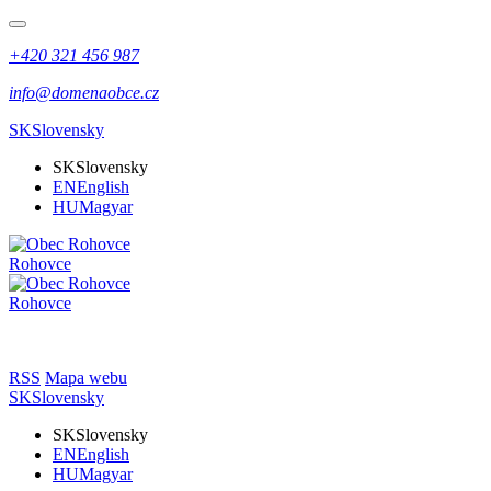
+420 321 456 987
info@domenaobce.cz
SK
Slovensky
SK
Slovensky
EN
English
HU
Magyar
Rohovce
Rohovce
RSS
Mapa webu
SK
Slovensky
SK
Slovensky
EN
English
HU
Magyar