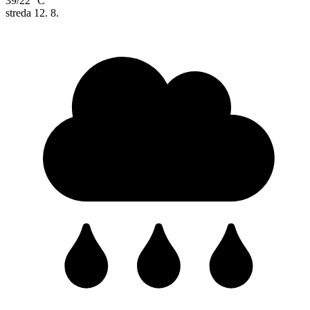
39/22 °C
streda
12. 8.