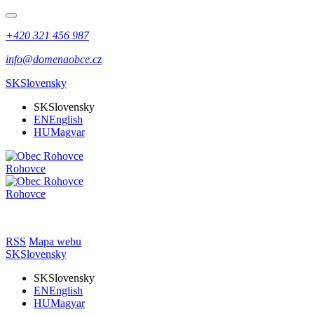
+420 321 456 987
info@domenaobce.cz
SK
Slovensky
SK
Slovensky
EN
English
HU
Magyar
Rohovce
Rohovce
RSS
Mapa webu
SK
Slovensky
SK
Slovensky
EN
English
HU
Magyar