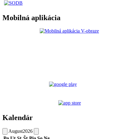
Mobilná aplikácia
Kalendár
August
2026
Po
Ut
St
Št
Pia
So
Ne