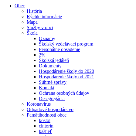
Obec
História
Rýchle informácie
Mapa
Služby v obci
Škola
Oznamy
Školský vzdelávací program
Personálne obsadenie
2%
Školská jedáleň
Dokumenty
Hospodárenie školy do 2020
Hospodárenie školy od 2021
Súhrné správy
Kontakt
Ochrana osobných údajov
Desegregácia
Koronavírus
Odpadové hospodárstvo
Pamätihodnosti obce
kostol
cintorín
kaštieľ