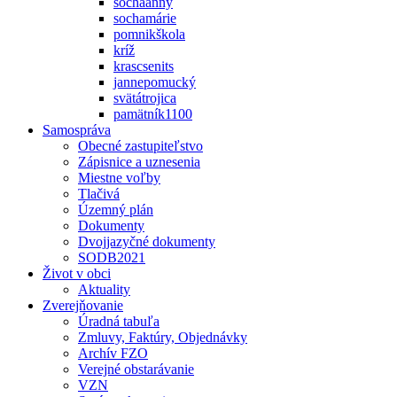
sochaanny
sochamárie
pomnikškola
kríž
krascsenits
jannepomucký
svätátrojica
pamätník1100
Samospráva
Obecné zastupiteľstvo
Zápisnice a uznesenia
Miestne voľby
Tlačivá
Územný plán
Dokumenty
Dvojjazyčné dokumenty
SODB2021
Život v obci
Aktuality
Zverejňovanie
Úradná tabuľa
Zmluvy, Faktúry, Objednávky
Archív FZO
Verejné obstarávanie
VZN