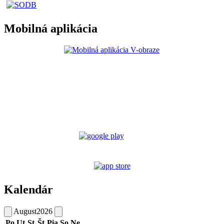
Mobilná aplikácia
Kalendár
August
2026
Po
Ut
St
Št
Pia
So
Ne