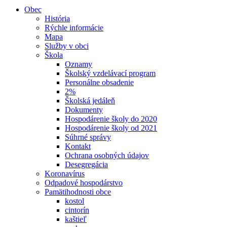
Obec
História
Rýchle informácie
Mapa
Služby v obci
Škola
Oznamy
Školský vzdelávací program
Personálne obsadenie
2%
Školská jedáleň
Dokumenty
Hospodárenie školy do 2020
Hospodárenie školy od 2021
Súhrné správy
Kontakt
Ochrana osobných údajov
Desegregácia
Koronavírus
Odpadové hospodárstvo
Pamätihodnosti obce
kostol
cintorín
kaštieľ