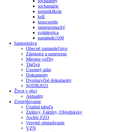
sochaanny
sochamárie
pomnikškola
kríž
krascsenits
jannepomucký
svätátrojica
pamätník1100
Samospráva
Obecné zastupiteľstvo
Zápisnice a uznesenia
Miestne voľby
Tlačivá
Územný plán
Dokumenty
Dvojjazyčné dokumenty
SODB2021
Život v obci
Aktuality
Zverejňovanie
Úradná tabuľa
Zmluvy, Faktúry, Objednávky
Archív FZO
Verejné obstarávanie
VZN