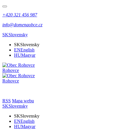
+420 321 456 987
info@domenaobce.cz
SK
Slovensky
SK
Slovensky
EN
English
HU
Magyar
Rohovce
Rohovce
RSS
Mapa webu
SK
Slovensky
SK
Slovensky
EN
English
HU
Magyar