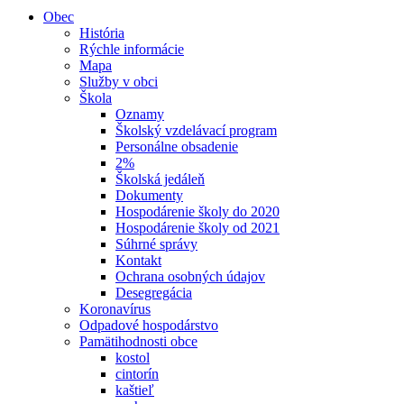
Obec
História
Rýchle informácie
Mapa
Služby v obci
Škola
Oznamy
Školský vzdelávací program
Personálne obsadenie
2%
Školská jedáleň
Dokumenty
Hospodárenie školy do 2020
Hospodárenie školy od 2021
Súhrné správy
Kontakt
Ochrana osobných údajov
Desegregácia
Koronavírus
Odpadové hospodárstvo
Pamätihodnosti obce
kostol
cintorín
kaštieľ