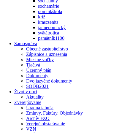
sochaanny
sochamárie
pomnikškola
kríž
krascsenits
jannepomucký
svätátrojica
pamätník1100
Samospráva
Obecné zastupiteľstvo
Zápisnice a uznesenia
Miestne voľby
Tlačivá
Územný plán
Dokumenty
Dvojjazyčné dokumenty
SODB2021
Život v obci
Aktuality
Zverejňovanie
Úradná tabuľa
Zmluvy, Faktúry, Objednávky
Archív FZO
Verejné obstarávanie
VZN