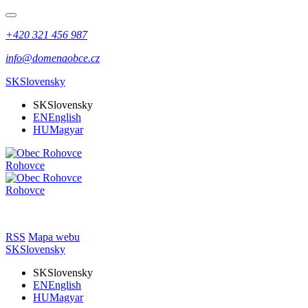
+420 321 456 987
info@domenaobce.cz
SK
Slovensky
SK
Slovensky
EN
English
HU
Magyar
Rohovce
Rohovce
RSS
Mapa webu
SK
Slovensky
SK
Slovensky
EN
English
HU
Magyar