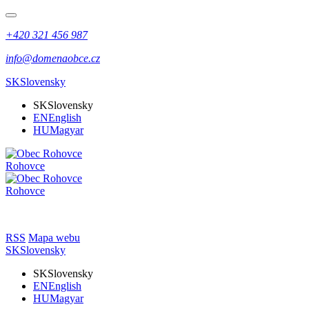
+420 321 456 987
info@domenaobce.cz
SK
Slovensky
SK
Slovensky
EN
English
HU
Magyar
Rohovce
Rohovce
RSS
Mapa webu
SK
Slovensky
SK
Slovensky
EN
English
HU
Magyar