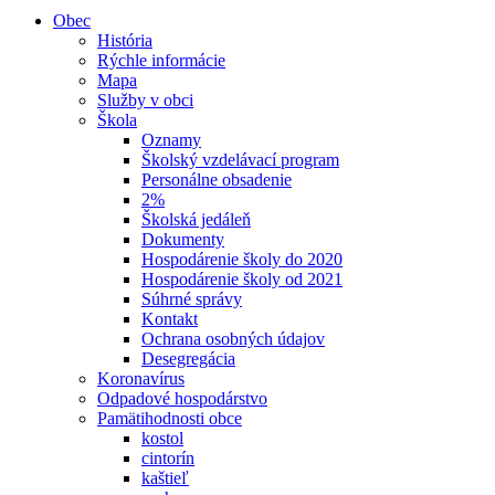
Obec
História
Rýchle informácie
Mapa
Služby v obci
Škola
Oznamy
Školský vzdelávací program
Personálne obsadenie
2%
Školská jedáleň
Dokumenty
Hospodárenie školy do 2020
Hospodárenie školy od 2021
Súhrné správy
Kontakt
Ochrana osobných údajov
Desegregácia
Koronavírus
Odpadové hospodárstvo
Pamätihodnosti obce
kostol
cintorín
kaštieľ