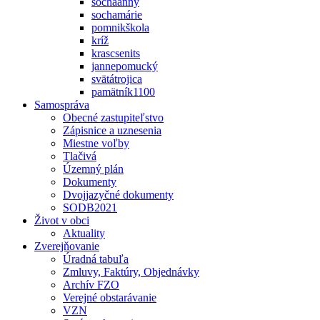
sochaanny
sochamárie
pomnikškola
kríž
krascsenits
jannepomucký
svätátrojica
pamätník1100
Samospráva
Obecné zastupiteľstvo
Zápisnice a uznesenia
Miestne voľby
Tlačivá
Územný plán
Dokumenty
Dvojjazyčné dokumenty
SODB2021
Život v obci
Aktuality
Zverejňovanie
Úradná tabuľa
Zmluvy, Faktúry, Objednávky
Archív FZO
Verejné obstarávanie
VZN