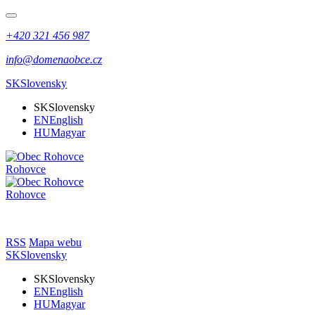
+420 321 456 987
info@domenaobce.cz
SK
Slovensky
SK
Slovensky
EN
English
HU
Magyar
Rohovce
Rohovce
RSS
Mapa webu
SK
Slovensky
SK
Slovensky
EN
English
HU
Magyar