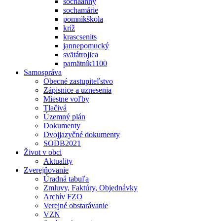
sochaanny
sochamárie
pomnikškola
kríž
krascsenits
jannepomucký
svätátrojica
pamätník1100
Samospráva
Obecné zastupiteľstvo
Zápisnice a uznesenia
Miestne voľby
Tlačivá
Územný plán
Dokumenty
Dvojjazyčné dokumenty
SODB2021
Život v obci
Aktuality
Zverejňovanie
Úradná tabuľa
Zmluvy, Faktúry, Objednávky
Archív FZO
Verejné obstarávanie
VZN