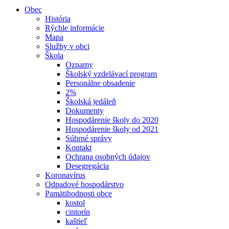
Obec
História
Rýchle informácie
Mapa
Služby v obci
Škola
Oznamy
Školský vzdelávací program
Personálne obsadenie
2%
Školská jedáleň
Dokumenty
Hospodárenie školy do 2020
Hospodárenie školy od 2021
Súhrné správy
Kontakt
Ochrana osobných údajov
Desegregácia
Koronavírus
Odpadové hospodárstvo
Pamätihodnosti obce
kostol
cintorín
kaštieľ