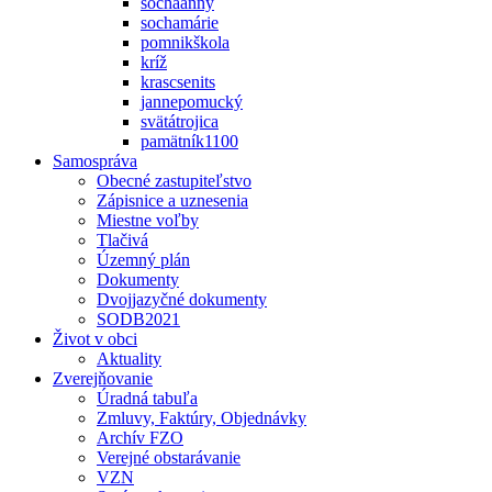
sochaanny
sochamárie
pomnikškola
kríž
krascsenits
jannepomucký
svätátrojica
pamätník1100
Samospráva
Obecné zastupiteľstvo
Zápisnice a uznesenia
Miestne voľby
Tlačivá
Územný plán
Dokumenty
Dvojjazyčné dokumenty
SODB2021
Život v obci
Aktuality
Zverejňovanie
Úradná tabuľa
Zmluvy, Faktúry, Objednávky
Archív FZO
Verejné obstarávanie
VZN