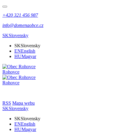
+420 321 456 987
info@domenaobce.cz
SK
Slovensky
SK
Slovensky
EN
English
HU
Magyar
Rohovce
Rohovce
RSS
Mapa webu
SK
Slovensky
SK
Slovensky
EN
English
HU
Magyar