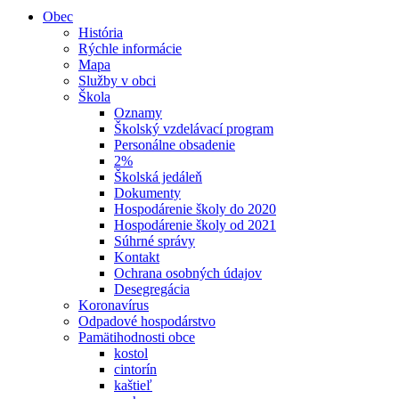
Obec
História
Rýchle informácie
Mapa
Služby v obci
Škola
Oznamy
Školský vzdelávací program
Personálne obsadenie
2%
Školská jedáleň
Dokumenty
Hospodárenie školy do 2020
Hospodárenie školy od 2021
Súhrné správy
Kontakt
Ochrana osobných údajov
Desegregácia
Koronavírus
Odpadové hospodárstvo
Pamätihodnosti obce
kostol
cintorín
kaštieľ