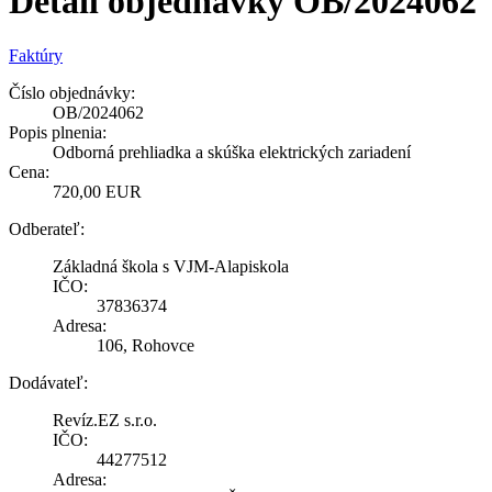
Detail objednávky OB/2024062
Faktúry
Číslo objednávky:
OB/2024062
Popis plnenia:
Odborná prehliadka a skúška elektrických zariadení
Cena:
720,00 EUR
Odberateľ:
Základná škola s VJM-Alapiskola
IČO:
37836374
Adresa:
106, Rohovce
Dodávateľ:
Revíz.EZ s.r.o.
IČO:
44277512
Adresa: