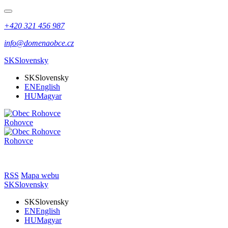
+420 321 456 987
info@domenaobce.cz
SK
Slovensky
SK
Slovensky
EN
English
HU
Magyar
Rohovce
Rohovce
RSS
Mapa webu
SK
Slovensky
SK
Slovensky
EN
English
HU
Magyar