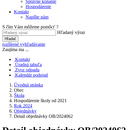
Správne konanie
Hospodárenie
Kontakt
Napíšte nám
S čím Vám môžeme pomôcť ?
Hľadaný výraz
Hľadať
rozšírené vyhľadávanie
Zaujíma ma ...
Kontakt
Úradná tabuľa
Zvoz odpadu
Kalendár podujatí
Úvodná stránka
Obec
Škola
Hospodárenie školy od 2021
Rok 2024
Objednávky
Detail objednávky OB/2024062