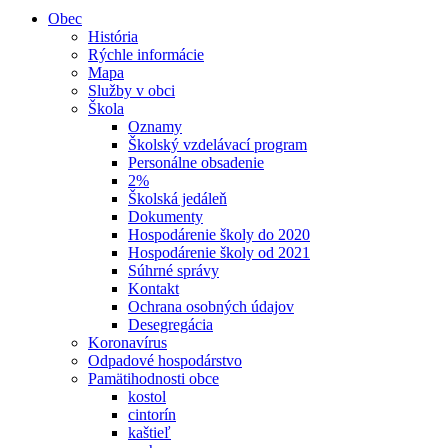
Obec
História
Rýchle informácie
Mapa
Služby v obci
Škola
Oznamy
Školský vzdelávací program
Personálne obsadenie
2%
Školská jedáleň
Dokumenty
Hospodárenie školy do 2020
Hospodárenie školy od 2021
Súhrné správy
Kontakt
Ochrana osobných údajov
Desegregácia
Koronavírus
Odpadové hospodárstvo
Pamätihodnosti obce
kostol
cintorín
kaštieľ