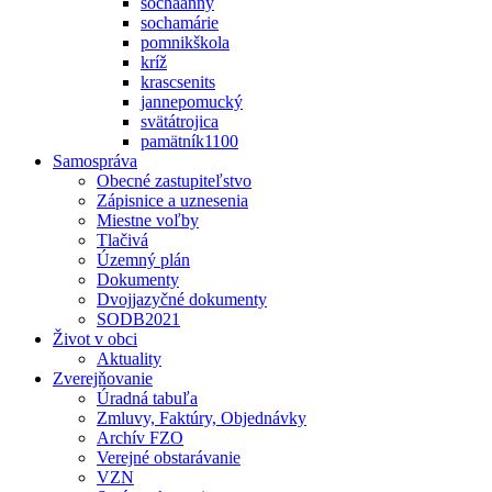
sochaanny
sochamárie
pomnikškola
kríž
krascsenits
jannepomucký
svätátrojica
pamätník1100
Samospráva
Obecné zastupiteľstvo
Zápisnice a uznesenia
Miestne voľby
Tlačivá
Územný plán
Dokumenty
Dvojjazyčné dokumenty
SODB2021
Život v obci
Aktuality
Zverejňovanie
Úradná tabuľa
Zmluvy, Faktúry, Objednávky
Archív FZO
Verejné obstarávanie
VZN