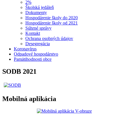
2%
Školská jedáleň
Dokumenty
Hospodárenie školy do 2020
Hospodárenie školy od 2021
Súhrné správy
Kontakt
Ochrana osobných údajov
Desegregácia
Koronavírus
Odpadové hospodárstvo
Pamätihodnosti obce
SODB 2021
Mobilná aplikácia