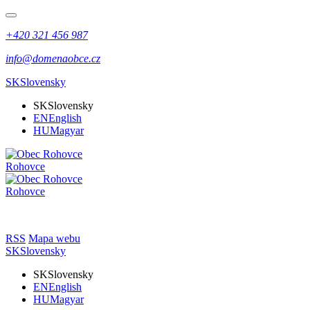
+420 321 456 987
info@domenaobce.cz
SK
Slovensky
SK
Slovensky
EN
English
HU
Magyar
Rohovce
Rohovce
RSS
Mapa webu
SK
Slovensky
SK
Slovensky
EN
English
HU
Magyar