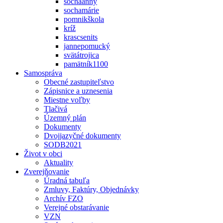
sochaanny
sochamárie
pomnikškola
kríž
krascsenits
jannepomucký
svätátrojica
pamätník1100
Samospráva
Obecné zastupiteľstvo
Zápisnice a uznesenia
Miestne voľby
Tlačivá
Územný plán
Dokumenty
Dvojjazyčné dokumenty
SODB2021
Život v obci
Aktuality
Zverejňovanie
Úradná tabuľa
Zmluvy, Faktúry, Objednávky
Archív FZO
Verejné obstarávanie
VZN