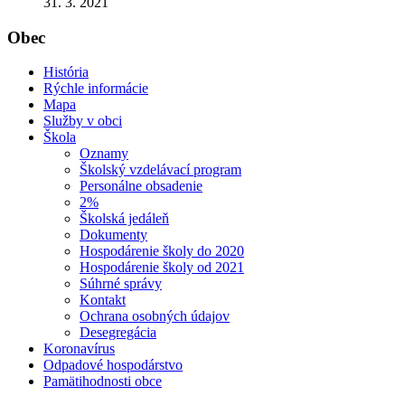
31. 3. 2021
Obec
História
Rýchle informácie
Mapa
Služby v obci
Škola
Oznamy
Školský vzdelávací program
Personálne obsadenie
2%
Školská jedáleň
Dokumenty
Hospodárenie školy do 2020
Hospodárenie školy od 2021
Súhrné správy
Kontakt
Ochrana osobných údajov
Desegregácia
Koronavírus
Odpadové hospodárstvo
Pamätihodnosti obce