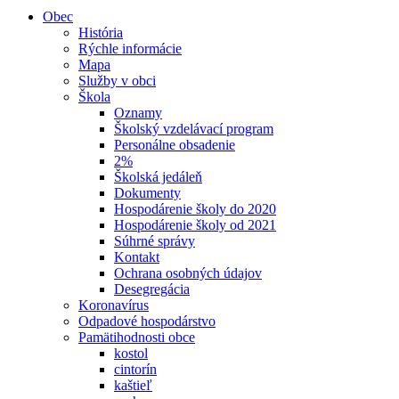
Obec
História
Rýchle informácie
Mapa
Služby v obci
Škola
Oznamy
Školský vzdelávací program
Personálne obsadenie
2%
Školská jedáleň
Dokumenty
Hospodárenie školy do 2020
Hospodárenie školy od 2021
Súhrné správy
Kontakt
Ochrana osobných údajov
Desegregácia
Koronavírus
Odpadové hospodárstvo
Pamätihodnosti obce
kostol
cintorín
kaštieľ