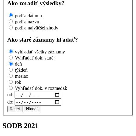
Ako zoradiť výsledky?
podľa dátumu
podľa názvu
podľa najväčšej zhody
Ako staré záznamy hľadať?
vyhľadať všetky záznamy
Vyhľadať dok. staré:
deň
týždeň
mesiac
rok
Vyhľadať dok. v rozmedzí:
od:
do:
Reset
Hľadať
SODB 2021