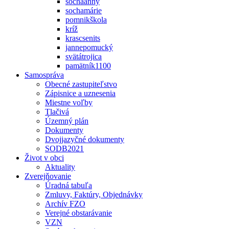
sochaanny
sochamárie
pomnikškola
kríž
krascsenits
jannepomucký
svätátrojica
pamätník1100
Samospráva
Obecné zastupiteľstvo
Zápisnice a uznesenia
Miestne voľby
Tlačivá
Územný plán
Dokumenty
Dvojjazyčné dokumenty
SODB2021
Život v obci
Aktuality
Zverejňovanie
Úradná tabuľa
Zmluvy, Faktúry, Objednávky
Archív FZO
Verejné obstarávanie
VZN