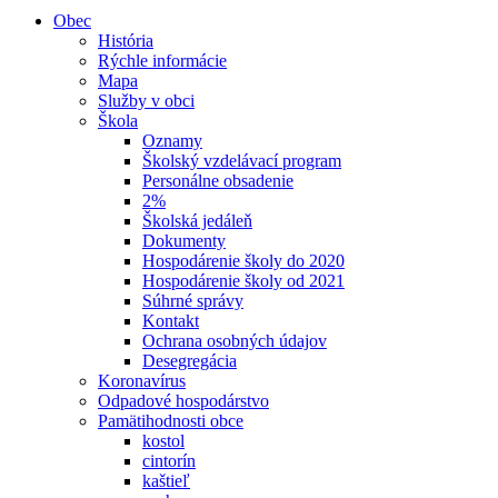
Obec
História
Rýchle informácie
Mapa
Služby v obci
Škola
Oznamy
Školský vzdelávací program
Personálne obsadenie
2%
Školská jedáleň
Dokumenty
Hospodárenie školy do 2020
Hospodárenie školy od 2021
Súhrné správy
Kontakt
Ochrana osobných údajov
Desegregácia
Koronavírus
Odpadové hospodárstvo
Pamätihodnosti obce
kostol
cintorín
kaštieľ