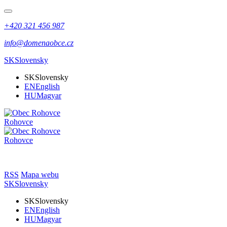
+420 321 456 987
info@domenaobce.cz
SK
Slovensky
SK
Slovensky
EN
English
HU
Magyar
Rohovce
Rohovce
RSS
Mapa webu
SK
Slovensky
SK
Slovensky
EN
English
HU
Magyar