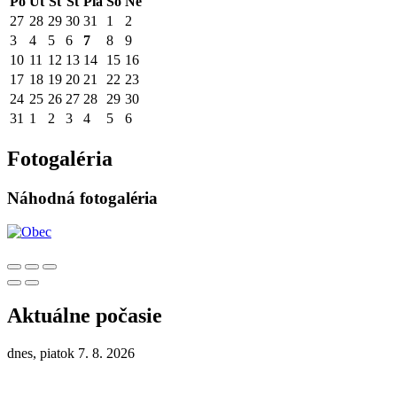
Po
Ut
St
Št
Pia
So
Ne
27
28
29
30
31
1
2
3
4
5
6
7
8
9
10
11
12
13
14
15
16
17
18
19
20
21
22
23
24
25
26
27
28
29
30
31
1
2
3
4
5
6
Fotogaléria
Náhodná fotogaléria
Aktuálne počasie
dnes, piatok 7. 8. 2026