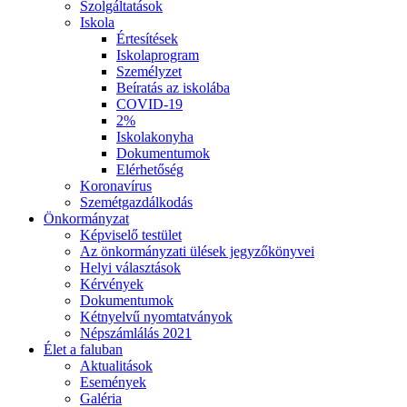
Szolgáltatások
Iskola
Értesítések
Iskolaprogram
Személyzet
Beíratás az iskolába
COVID-19
2%
Iskolakonyha
Dokumentumok
Elérhetőség
Koronavírus
Szemétgazdálkodás
Önkormányzat
Képviselő testület
Az önkormányzati ülések jegyzőkönyvei
Helyi választások
Kérvények
Dokumentumok
Kétnyelvű nyomtatványok
Népszámlálás 2021
Élet a faluban
Aktualitások
Események
Galéria