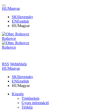
HU
Magyar
SK
Slovensky
EN
English
HU
Magyar
Rohovce
Rohovce
RSS
Webtérkép
HU
Magyar
SK
Slovensky
EN
English
HU
Magyar
Község
Történelem
Gyors információ
Térkép