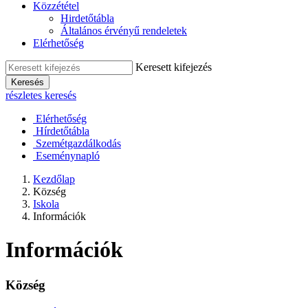
Közzététel
Hirdetőtábla
Általános érvényű rendeletek
Elérhetőség
Keresett kifejezés
Keresés
részletes keresés
Elérhetőség
Hírdetőtábla
Szemétgazdálkodás
Eseménynapló
Kezdőlap
Község
Iskola
Információk
Információk
Község