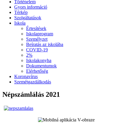
Történelem
Gyors információ
Térkép
Szolgáltatások
Iskola
Értesítések
Iskolaprogram
Személyzet
Beíratás az iskolába
COVID-19
2%
Iskolakonyha
Dokumentumok
Elérhetőség
Koronavírus
Szemétgazdálkodás
Népszámlálás 2021