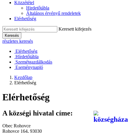
Közzététel
Hirdetőtábla
Általános érvényű rendeletek
Elérhetőség
Keresett kifejezés
Keresés
részletes keresés
Elérhetőség
Hírdetőtábla
Szemétgazdálkodás
Eseménynapló
Kezdőlap
Elérhetőség
Elérhetőség
A községi hivatal címe:
Obec Rohovce
Rohovce 164, 93030