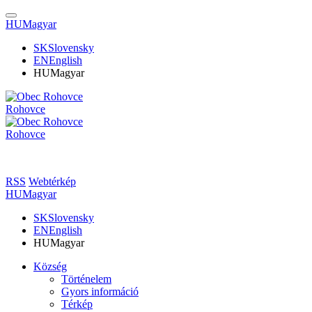
HU
Magyar
SK
Slovensky
EN
English
HU
Magyar
Rohovce
Rohovce
RSS
Webtérkép
HU
Magyar
SK
Slovensky
EN
English
HU
Magyar
Község
Történelem
Gyors információ
Térkép