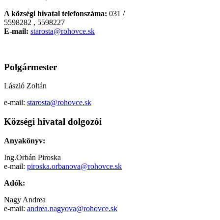
A községi hivatal telefonszáma:
031 /
5598282 , 5598227
E-mail:
starosta@rohovce.sk
Polgármester
László Zoltán
e-mail:
starosta@rohovce.sk
Községi hivatal dolgozói
Anyakönyv:
Ing.Orbán Piroska
e-mail:
piroska.orbanova@rohovce.sk
Adók:
Nagy Andrea
e-mail:
andrea.nagyova@rohovce.sk