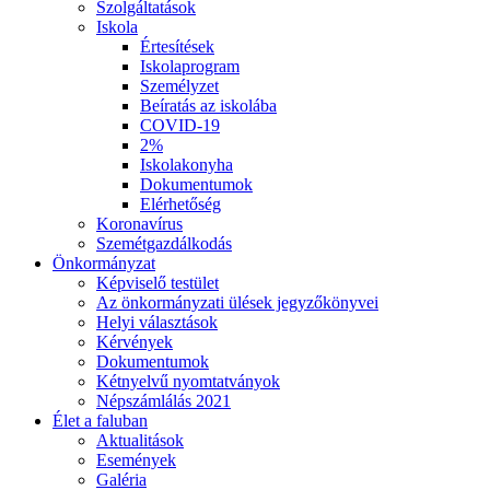
Szolgáltatások
Iskola
Értesítések
Iskolaprogram
Személyzet
Beíratás az iskolába
COVID-19
2%
Iskolakonyha
Dokumentumok
Elérhetőség
Koronavírus
Szemétgazdálkodás
Önkormányzat
Képviselő testület
Az önkormányzati ülések jegyzőkönyvei
Helyi választások
Kérvények
Dokumentumok
Kétnyelvű nyomtatványok
Népszámlálás 2021
Élet a faluban
Aktualitások
Események
Galéria