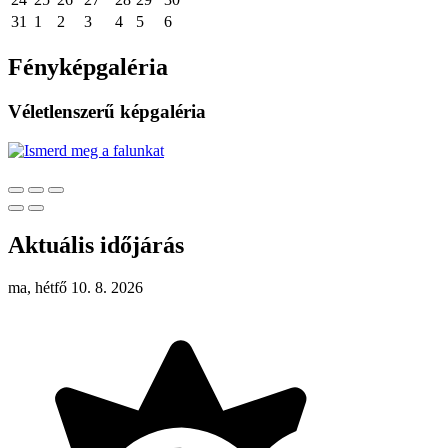
31
1
2
3
4
5
6
Fényképgaléria
Véletlenszerű képgaléria
Aktuális időjárás
ma, hétfő 10. 8. 2026