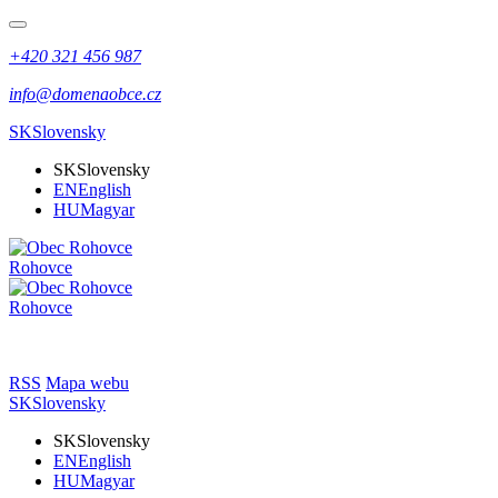
+420 321 456 987
info@domenaobce.cz
SK
Slovensky
SK
Slovensky
EN
English
HU
Magyar
Rohovce
Rohovce
RSS
Mapa webu
SK
Slovensky
SK
Slovensky
EN
English
HU
Magyar