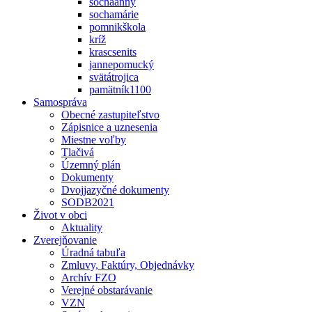
sochaanny
sochamárie
pomnikškola
kríž
krascsenits
jannepomucký
svätátrojica
pamätník1100
Samospráva
Obecné zastupiteľstvo
Zápisnice a uznesenia
Miestne voľby
Tlačivá
Územný plán
Dokumenty
Dvojjazyčné dokumenty
SODB2021
Život v obci
Aktuality
Zverejňovanie
Úradná tabuľa
Zmluvy, Faktúry, Objednávky
Archív FZO
Verejné obstarávanie
VZN