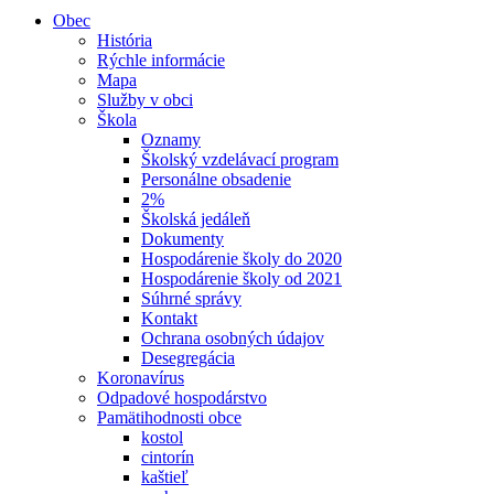
Obec
História
Rýchle informácie
Mapa
Služby v obci
Škola
Oznamy
Školský vzdelávací program
Personálne obsadenie
2%
Školská jedáleň
Dokumenty
Hospodárenie školy do 2020
Hospodárenie školy od 2021
Súhrné správy
Kontakt
Ochrana osobných údajov
Desegregácia
Koronavírus
Odpadové hospodárstvo
Pamätihodnosti obce
kostol
cintorín
kaštieľ