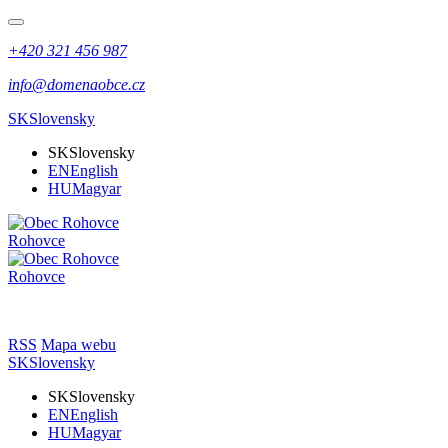
+420 321 456 987
info@domenaobce.cz
SK
Slovensky
SK
Slovensky
EN
English
HU
Magyar
Rohovce
Rohovce
RSS
Mapa webu
SK
Slovensky
SK
Slovensky
EN
English
HU
Magyar