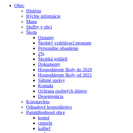
Obec
História
Rýchle informácie
Mapa
Služby v obci
Škola
Oznamy
Školský vzdelávací program
Personálne obsadenie
2%
Školská jedáleň
Dokumenty
Hospodárenie školy do 2020
Hospodárenie školy od 2021
Súhrné správy
Kontakt
Ochrana osobných údajov
Desegregácia
Koronavírus
Odpadové hospodárstvo
Pamätihodnosti obce
kostol
cintorín
kaštieľ