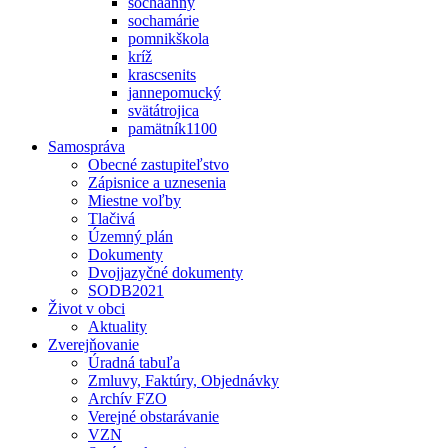
sochaanny
sochamárie
pomnikškola
kríž
krascsenits
jannepomucký
svätátrojica
pamätník1100
Samospráva
Obecné zastupiteľstvo
Zápisnice a uznesenia
Miestne voľby
Tlačivá
Územný plán
Dokumenty
Dvojjazyčné dokumenty
SODB2021
Život v obci
Aktuality
Zverejňovanie
Úradná tabuľa
Zmluvy, Faktúry, Objednávky
Archív FZO
Verejné obstarávanie
VZN