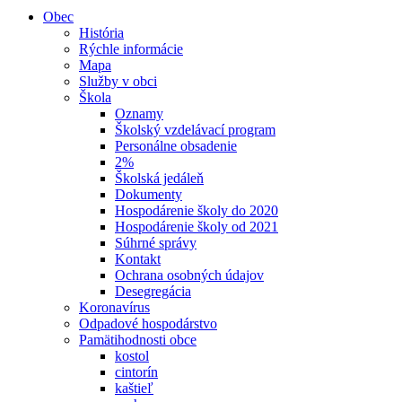
Obec
História
Rýchle informácie
Mapa
Služby v obci
Škola
Oznamy
Školský vzdelávací program
Personálne obsadenie
2%
Školská jedáleň
Dokumenty
Hospodárenie školy do 2020
Hospodárenie školy od 2021
Súhrné správy
Kontakt
Ochrana osobných údajov
Desegregácia
Koronavírus
Odpadové hospodárstvo
Pamätihodnosti obce
kostol
cintorín
kaštieľ