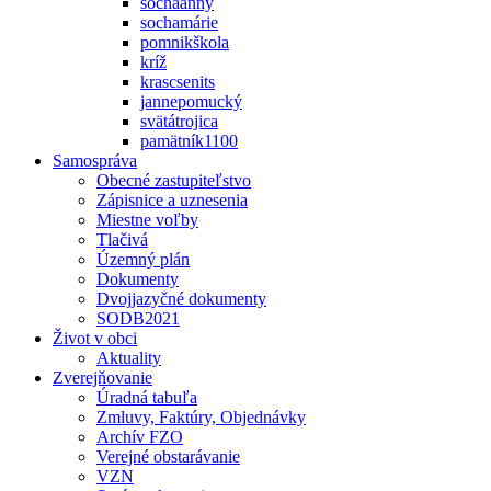
sochaanny
sochamárie
pomnikškola
kríž
krascsenits
jannepomucký
svätátrojica
pamätník1100
Samospráva
Obecné zastupiteľstvo
Zápisnice a uznesenia
Miestne voľby
Tlačivá
Územný plán
Dokumenty
Dvojjazyčné dokumenty
SODB2021
Život v obci
Aktuality
Zverejňovanie
Úradná tabuľa
Zmluvy, Faktúry, Objednávky
Archív FZO
Verejné obstarávanie
VZN