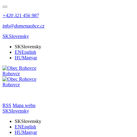
+420 321 456 987
info@domenaobce.cz
SK
Slovensky
SK
Slovensky
EN
English
HU
Magyar
Rohovce
Rohovce
RSS
Mapa webu
SK
Slovensky
SK
Slovensky
EN
English
HU
Magyar